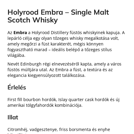
Holyrood Embra – Single Malt
Scotch Whisky
Az
Embra
a Holyrood Distillery füstös whiskyinek kapuja. A
lepárló célja egy olyan tőzeges whisky megalkotása volt,
amely megőrzi a füst karakterét, mégis könnyen
fogyasztható marad – ideális belépő a tőzeges stílus
világába.
Nevét Edinburgh régi elnevezéséről kapta, amely a város
füstös múltjára utal. Az Embra a füst, a textúra és az
elegancia kiegyensúlyozott találkozása.
Érlelés
First fill bourbon hordók, Islay quarter cask hordók és új
amerikai tölgyfahordók kombinációja.
Illat
Citromhéj, vadgesztenye, friss borsmenta és enyhe