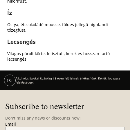
hikorifüst.
Íz
Ostya, étcsokoládé mousse, földes jellegű highlandi
tőzegfüst.
Lecsengés
Világos párolt körte, letisztult, kerek és hosszan tartó
lecsengés.
Alkoholos italokat kizárólag 18 éven felülieknek értékesítünk. Kérjük, fogyassz
18+
felelősséggel.
F
o
Subscribe to newsletter
o
t
Don't miss any news or discounts now!
e
Email