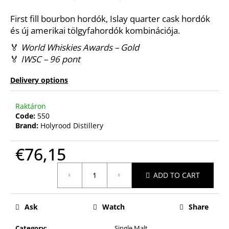
First fill bourbon hordók, Islay quarter cask hordók
és új amerikai tölgyfahordók kombinációja.
🏅
World Whiskies Awards – Gold
🏅
IWSC – 96 pont
Delivery options
Raktáron
Code:
550
Brand:
Holyrood Distillery
€76,15
Measure
ADD TO CART
price:
Ask
Watch
Share
Category
:
Single Malt