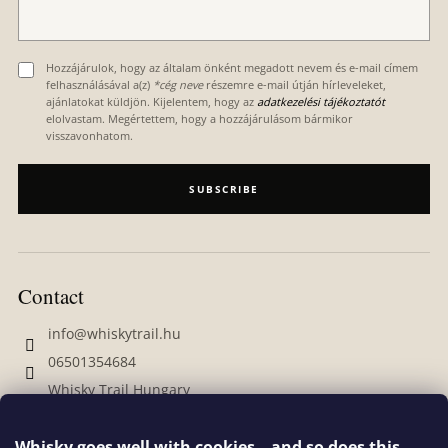
r
Hozzájárulok, hogy az általam önként megadott nevem és e-mail címem
felhasználásával a(z)
*cég neve
részemre e-mail útján hírleveleket,
ajánlatokat küldjön. Kijelentem, hogy az
adatkezelési tájékoztatót
elolvastam. Megértettem, hogy a hozzájárulásom bármikor
visszavonhatom.
SUBSCRIBE
Contact
info
@
whiskytrail.hu
06501354684
Whisky Trail Hungary
whiskytrailhungary
Whisky goes well with cookies – and so does this