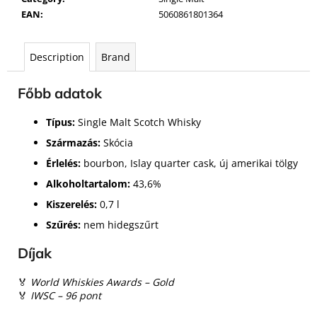
EAN
:
5060861801364
Description
Brand
Főbb adatok
Típus:
Single Malt Scotch Whisky
Származás:
Skócia
Érlelés:
bourbon, Islay quarter cask, új amerikai tölgy
Alkoholtartalom:
43,6%
Kiszerelés:
0,7 l
Szűrés:
nem hidegszűrt
Díjak
🏅
World Whiskies Awards – Gold
🏅
IWSC – 96 pont