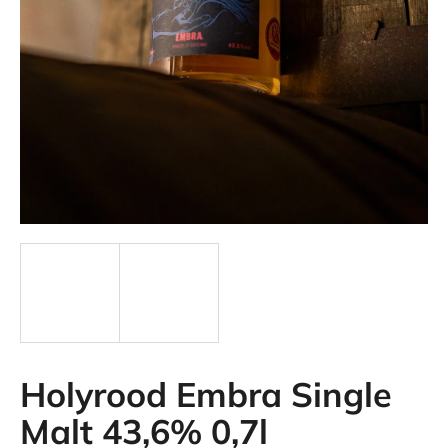
i
n
g
f
o
r
?
SEARCH
Holyrood Embra Single
Malt 43,6% 0,7l