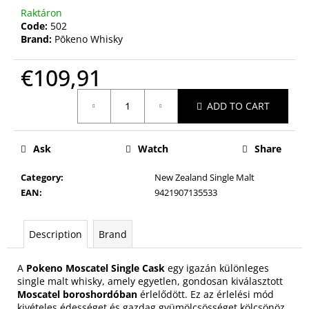
Raktáron
Code:
502
Brand:
Pōkeno Whisky
€109,91
Measure
ADD TO CART
price:
Ask
Watch
Share
Category
:
New Zealand Single Malt
EAN
:
9421907135533
Description
Brand
A
Pokeno Moscatel Single Cask
egy igazán különleges
single malt whisky, amely egyetlen, gondosan kiválasztott
Moscatel boroshordóban
érlelődött. Ez az érlelési mód
kivételes édességet és gazdag gyümölcsösséget kölcsönöz