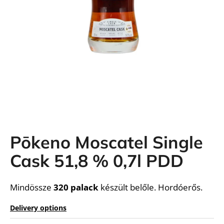
i
n
g
f
o
r
?
Pōkeno Moscatel Single
SEARCH
Cask 51,8 % 0,7l PDD
Mindössze
320 palack
készült belőle. Hordóerős.
Delivery options