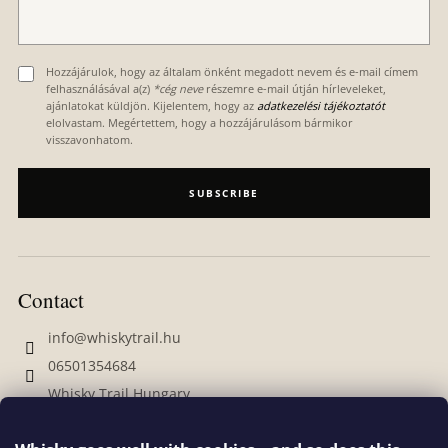
r
Hozzájárulok, hogy az általam önként megadott nevem és e-mail címem
felhasználásával a(z)
*cég neve
részemre e-mail útján hírleveleket,
ajánlatokat küldjön. Kijelentem, hogy az
adatkezelési tájékoztatót
elolvastam. Megértettem, hogy a hozzájárulásom bármikor
visszavonhatom.
SUBSCRIBE
Contact
info
@
whiskytrail.hu
06501354684
Whisky Trail Hungary
whiskytrailhungary