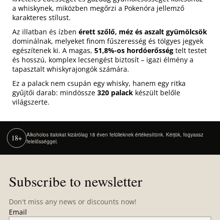
a whiskynek, miközben megőrzi a Pokenóra jellemző
karakteres stílust.
Az illatban és ízben
érett szőlő, méz és aszalt gyümölcsök
dominálnak, melyeket finom fűszeresség és tölgyes jegyek
egészítenek ki. A magas,
51,8%-os hordóerősség
telt testet
és hosszú, komplex lecsengést biztosít – igazi élmény a
tapasztalt whiskyrajongók számára.
Ez a palack nem csupán egy whisky, hanem egy ritka
gyűjtői darab: mindössze
320 palack
készült belőle
világszerte.
Alkoholos italokat kizárólag 18 éven felülieknek értékesítünk. Kérjük, fogyassz
18+
felelősséggel.
F
o
Subscribe to newsletter
o
t
Don't miss any news or discounts now!
e
Email