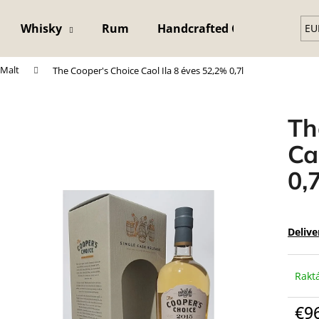
Whisky
Rum
Handcrafted Crystal Glass
EU
 Malt
The Cooper's Choice Caol Ila 8 éves 52,2% 0,7l
What are you looking for?
Th
SEARCH
Ca
0,7
Delive
Rakt
€9