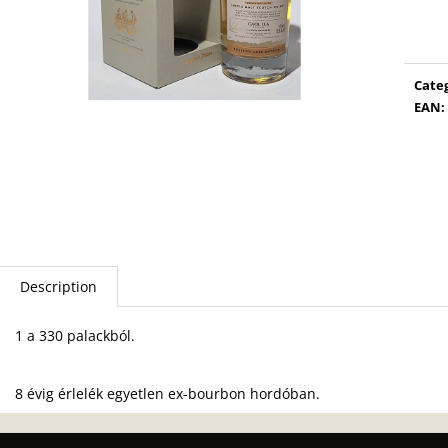
Meas
price
Cate
EAN
:
Description
1 a 330 palackból.
8 évig érlelék egyetlen ex-bourbon hordóban.