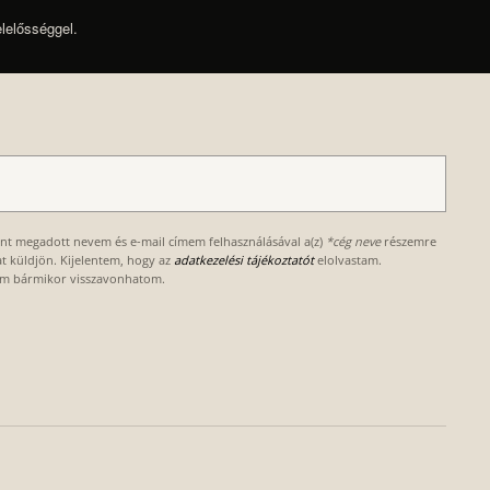
elelősséggel.
ént megadott nevem és e-mail címem felhasználásával a(z)
*cég neve
részemre
kat küldjön. Kijelentem, hogy az
adatkezelési tájékoztatót
elolvastam.
om bármikor visszavonhatom.