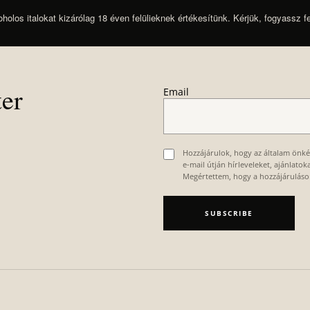
oholos italokat kizárólag 18 éven felülieknek értékesítünk. Kérjük, fogyassz f
ter
Email
Hozzájárulok, hogy az általam önk
e-mail útján hírleveleket, ajánlato
Megértettem, hogy a hozzájárulás
SUBSCRIBE