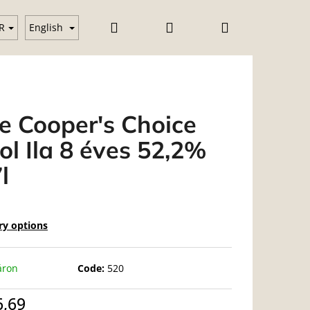
Search
Login
Shopping
Vodka
Gin
Üzleti feltételek (ÁSZF)
Blog
R
English
cart
e Cooper's Choice
ol Ila 8 éves 52,2%
l
ry options
áron
Code:
520
6,69