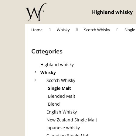
C
Skip
to
a
Highland whisky
content
Back
Back
r
shopping
shopping
t
Home
Whisky
Scotch Whisky
Single
S
i
Categories
Skip
d
categories
e
Highland whisky
b
Whisky
a
Scotch Whisky
r
Single Malt
Blended Malt
Blend
English Whisky
New Zealand Single Malt
Japanese whisky
Canadian Single Malt