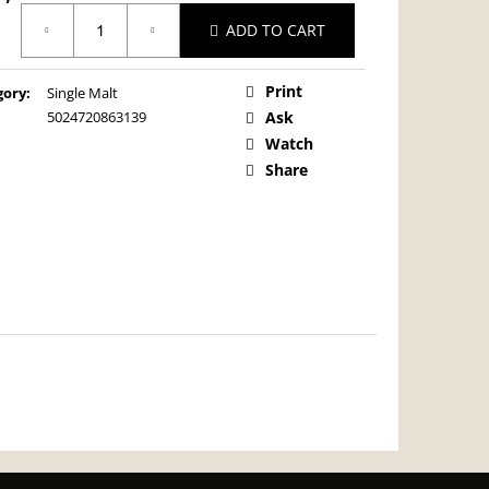
ure
ADD TO CART
:
Print
gory
:
Single Malt
5024720863139
Ask
Watch
Share