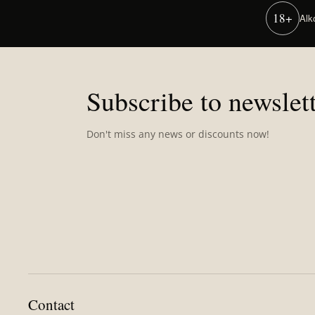
18+
Alk
F
o
o
Subscribe to newslet
t
e
Don't miss any news or discounts now!
r
Contact