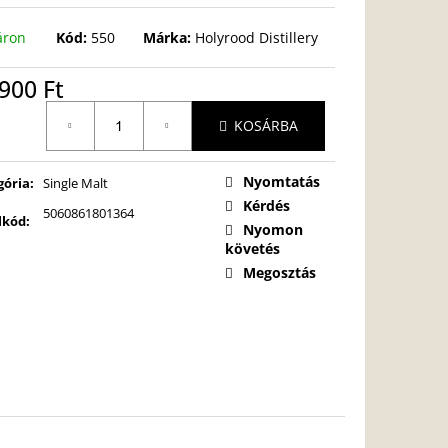
áron
Kód:
550
Márka:
Holyrood Distillery
900 Ft
égár:
KOSÁRBA
Nyomtatás
gória
:
Single Malt
Kérdés
5060861801364
lkód
:
Nyomon
követés
Megosztás