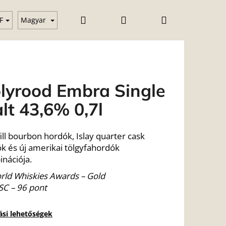
Keresés
Bejelentkezés
Kosár
Vodka
Gin
Üzleti feltételek (ÁSZF)
Blog
F
Magyar
lyrood Embra Single
lt 43,6% 0,7l
 fill bourbon hordók, Islay quarter cask
k és új amerikai tölgyfahordók
nációja.
rld Whiskies Awards – Gold
SC – 96 pont
tási lehetőségek