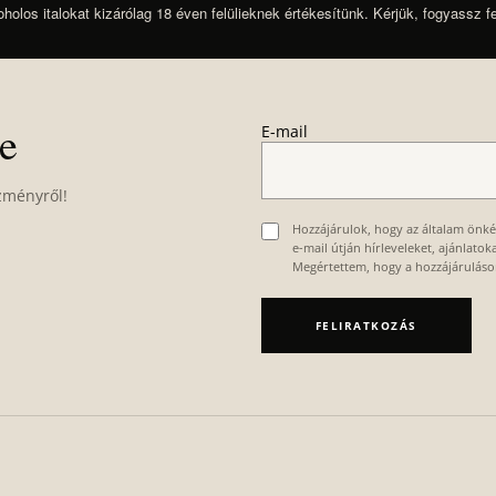
oholos italokat kizárólag 18 éven felülieknek értékesítünk. Kérjük, fogyassz f
re
E-mail
zményről!
Hozzájárulok, hogy az általam önk
e-mail útján hírleveleket, ajánlato
Megértettem, hogy a hozzájárulás
FELIRATKOZÁS