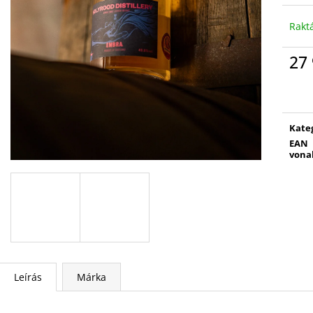
Rakt
27 
Egys
Kate
EAN
vona
Leírás
Márka