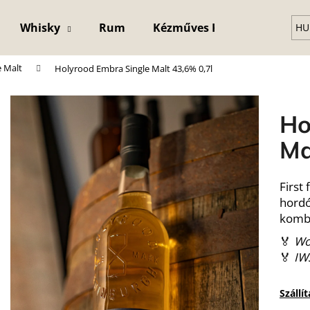
Whisky
Rum
Kézműves Kristály Pohár
HU
e Malt
Holyrood Embra Single Malt 43,6% 0,7l
Mit keres?
Ho
KERESÉS
Ma
First
hordó
kombi
🏅
Wo
🏅
IW
Szállí