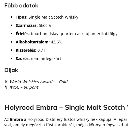
Főbb adatok
Típus:
Single Malt Scotch Whisky
Származás:
Skócia
Érlelés:
bourbon, Islay quarter cask, új amerikai tölgy
Alkoholtartalom:
43,6%
Kiszerelés:
0,7 l
Szűrés:
nem hidegszűrt
Díjak
🏅
World Whiskies Awards – Gold
🏅
IWSC – 96 pont
Holyrood Embra – Single Malt Scotch
Az
Embra
a Holyrood Distillery füstös whiskyinek kapuja. A lepá
volt, amely megőrzi a füst karakterét, mégis könnyen fogyaszthat