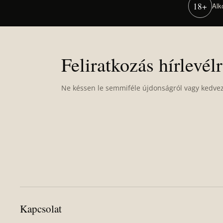
18+
Alk
L
á
b
Feliratkozás hírlevél
l
é
Ne késsen le semmiféle újdonságról vagy kedve
c
Kapcsolat