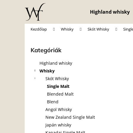
K
Ugrás
a
o
Highland whisky
fő
Vissza
Vissza
s
tartalomhoz
a boltba
a boltba
á
Kezdőlap
Whisky
Skót Whisky
Singl
r
O
l
Kategóriák
Kategóriák
d
átugrása
a
Highland whisky
l
Whisky
s
Skót Whisky
ó
Single Malt
p
Blended Malt
a
Blend
n
Angol Whisky
e
New Zealand Single Malt
l
Japán whisky
Kanadai Single Malt