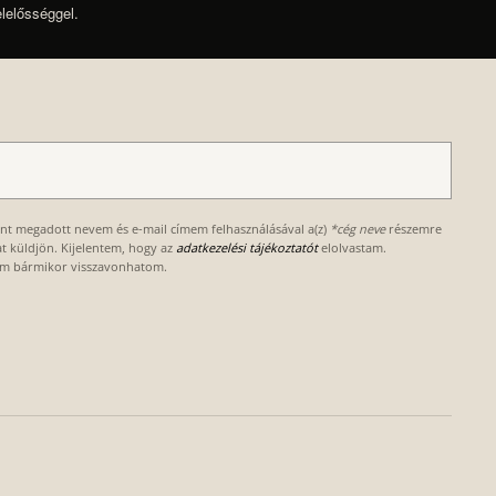
elelősséggel.
ént megadott nevem és e-mail címem felhasználásával a(z)
*cég neve
részemre
kat küldjön. Kijelentem, hogy az
adatkezelési tájékoztatót
elolvastam.
om bármikor visszavonhatom.