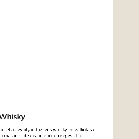
 Whisky
rló célja egy olyan tőzeges whisky megalkotása
ó marad – ideális belépő a tőzeges stílus