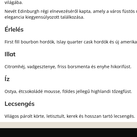
világába.
Nevét Edinburgh régi elnevezéséről kapta, amely a város füstös m
elegancia kiegyensúlyozott találkozása.
Érlelés
First fill bourbon hordók, Islay quarter cask hordók és új amerik
Illat
Citromhéj, vadgesztenye, friss borsmenta és enyhe hikorifüst.
Íz
Ostya, étcsokoládé mousse, földes jellegű highlandi tőzegfüst.
Lecsengés
Világos párolt körte, letisztult, kerek és hosszan tartó lecsengés.