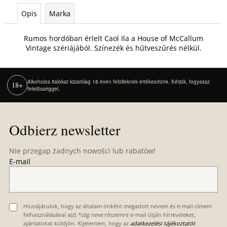
Opis
Marka
Rumos hordóban érlelt Caol Ila a House of McCallum
Vintage szériájából. Színezék és hűtveszűrés nélkül.
Alkoholos italokat kizárólag 18 éven felülieknek értékesítünk. Kérjük, fogyassz
18+
felelősséggel.
S
t
Odbierz newsletter
o
p
Nie przegap żadnych nowości lub rabatów!
k
E-mail
a
Hozzájárulok, hogy az általam önként megadott nevem és e-mail címem
felhasználásával a(z)
*cég neve
részemre e-mail útján hírleveleket,
ajánlatokat küldjön. Kijelentem, hogy az
adatkezelési tájékoztatót