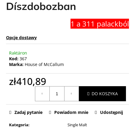
Díszdobozban
1 a 311 palackból
Opcje dostawy
Raktáron
Kod:
367
Marka:
House of McCallum
zł410,89
Cena
DO KOSZYKA
jednostkowa:
Zadaj pytanie
Powiadom mnie
Udostępnij
Kategoria
:
Single Malt