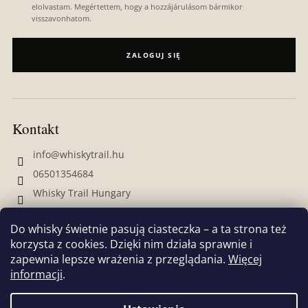
elolvastam. Megértettem, hogy a hozzájárulásom bármikor
visszavonhatom.
ZALOGUJ SIĘ
Kontakt
info
@
whiskytrail.hu
06501354684
Whisky Trail Hungary
whiskytrailhungary
Do whisky świetnie pasują ciasteczka – a ta strona też
korzysta z cookies. Dzięki nim działa sprawnie i
zapewnia lepsze wrażenia z przeglądania.
Więcej
informacji
.