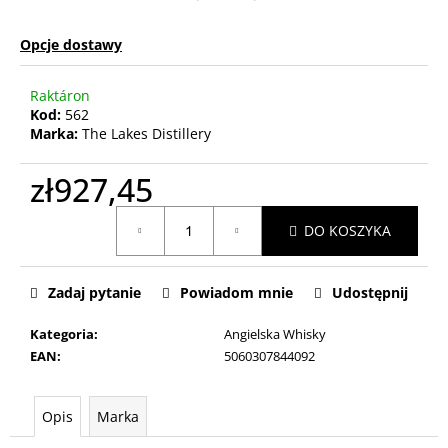
Opcje dostawy
Raktáron
Kod:
562
Marka:
The Lakes Distillery
zł927,45
Cena
DO KOSZYKA
jednostkowa:
Zadaj pytanie
Powiadom mnie
Udostępnij
Kategoria
:
Angielska Whisky
EAN
:
5060307844092
Opis
Marka