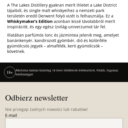
A The Lakes Distillery gyakran merít ihletet a Lake District
tájaiból, és single malt whiskyeihez a nemzeti park
területén eredő Derwent folyó vizét is felhasználja. Ez a
Whiskymaker’s Edition
azonban kissé távolabbról merít
inspirációt, és egy egész ízvilág-univerzumot tár fel.
Illatában parfümös lonc és jázmintea jelenik meg, amelyet
banánkenyér, kandírozott gyömbér, dió és különféle
gyümölcsös jegyek – almafélék, kerti gyümölcsök –
követnek.
Alkoholos italokat kizárólag 18 éven felülieknek értékesítünk. Kérjük, fogyassz
18+
felelősséggel.
S
t
Odbierz newsletter
o
p
Nie przegap żadnych nowości lub rabatów!
k
E-mail
a