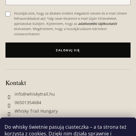
Hozzájárulok, hogy az általam önként megadott nevem és e-mail címem
felhasználásával a(z)
*cég neve
részemre e-mail útján hírleveleket,
ajánlatokat küldjön. Kijelentem, hogy az
adatkezelési tájékoztatót
elolvastam. Megértettem, hogy a hozzájárulásom bármikor
visszavonhatom.
ZALOGUJ SIĘ
Kontakt
info
@
whiskytrail.hu
06501354684
Whisky Trail Hungary
whiskytrailhungary
Do whisky świetnie pasują ciasteczka – a ta strona też
korzysta z cookies. Dzięki nim działa sprawnie i