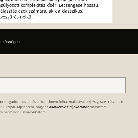
súlyozott komplexitás kísér. Lecsengése hosszú,
lasztás azok számára, akik a klasszikus,
űtveszűrés nélkül.
elelősséggel.
ént megadott nevem és e-mail címem felhasználásával a(z)
*cég neve
részemre
kat küldjön. Kijelentem, hogy az
adatkezelési tájékoztatót
elolvastam.
om bármikor visszavonhatom.