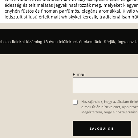
édesség és telt malátás jegyek határozzák meg, melyeket kiegyen
enyhén füstös és finoman parfümös, elegáns aromákkal. Kiváló vá
letisztult stílusú érlelt malt whiskyket keresik, tradícionálisan h
oholos italokat kizárólag 18 éven felülieknek értékesítünk. Kérjük, fogyassz f
E-mail
Hozzájárulok, hogy az általam önk
e-mail útján hírleveleket, ajánlato
Megértettem, hogy a hozzájárulás
ZALOGUJ SIĘ