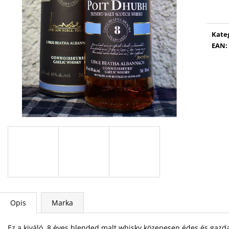
jedn
Kate
EAN
:
Opis
Marka
Ez a kiváló, 8 éves blended malt whisky közepesen édes és gazdag