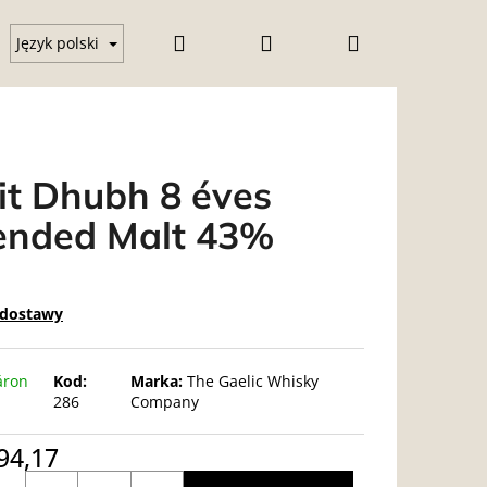
Szukaj
Zaloguj
Koszyk
owa szklanka
Wódka
Gin
Üzleti feltételek (
Język polski
się
it Dhubh 8 éves
ended Malt 43%
 dostawy
áron
Kod:
Marka:
The Gaelic Whisky
286
Company
94,17