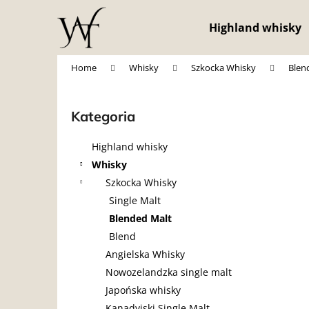
K
Przejść
do
o
Highland whisky
treści
Z
Z
s
powrotem
powrotem
z
Home
Whisky
Szkocka Whisky
Blen
do sklepu
do sklepu
y
P
k
a
Kategoria
Pominąć
s
kategorie
e
Highland whisky
k
Whisky
b
Szkocka Whisky
o
Single Malt
c
Blended Malt
z
Blend
n
Angielska Whisky
y
Nowozelandzka single malt
Japońska whisky
Kanadyjski Single Malt