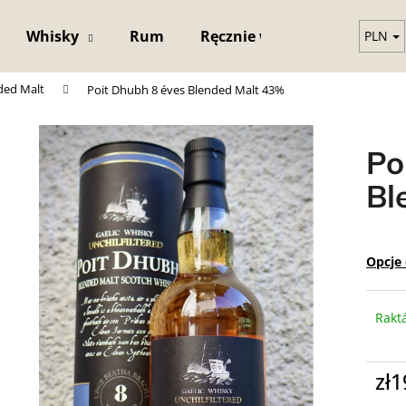
Whisky
Rum
Ręcznie wykonana kryształ
PLN
ded Malt
Poit Dhubh 8 éves Blended Malt 43%
Czego szukasz?
Po
SZUKAJ
Bl
Opcje
Rakt
zł1
Cena