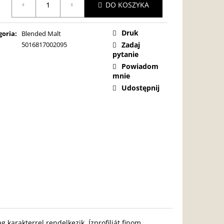
DO KOSZYKA
ostkowa:
Druk
goria
:
Blended Malt
5016817002095
Zadaj
pytanie
Powiadom
mnie
Udostępnij
 karakterrel rendelkezik. Ízprofilját finom