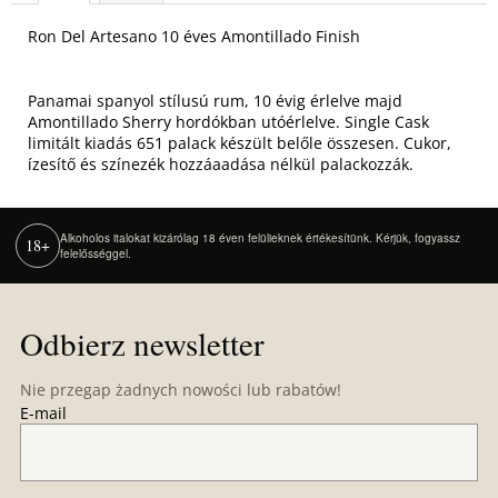
Ron Del Artesano 10 éves Amontillado Finish
Panamai spanyol stílusú rum, 10 évig érlelve majd
Amontillado Sherry hordókban utóérlelve. Single Cask
limitált kiadás 651 palack készült belőle összesen. Cukor,
ízesítő és színezék hozzáaadása nélkül palackozzák.
Alkoholos italokat kizárólag 18 éven felülieknek értékesítünk. Kérjük, fogyassz
18+
felelősséggel.
S
t
Odbierz newsletter
o
p
Nie przegap żadnych nowości lub rabatów!
k
E-mail
a