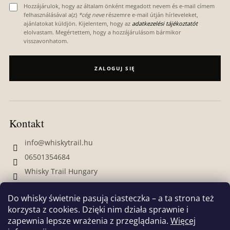
Hozzájárulok, hogy az általam önként megadott nevem és e-mail címem
felhasználásával a(z)
*cég neve
részemre e-mail útján hírleveleket,
ajánlatokat küldjön. Kijelentem, hogy az
adatkezelési tájékoztatót
elolvastam. Megértettem, hogy a hozzájárulásom bármikor
visszavonhatom.
ZALOGUJ SIĘ
Kontakt
info
@
whiskytrail.hu
06501354684
Whisky Trail Hungary
whiskytrailhungary
Do whisky świetnie pasują ciasteczka – a ta strona też
korzysta z cookies. Dzięki nim działa sprawnie i
zapewnia lepsze wrażenia z przeglądania.
Więcej