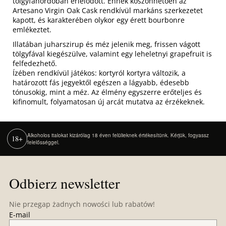
tölgyfahordóban érlelődött. Ennek köszönhetően az
Artesano Virgin Oak Cask rendkívül markáns szerkezetet
kapott, és karakterében olykor egy érett bourbonre
emlékeztet.
Illatában juharszirup és méz jelenik meg, frissen vágott
tölgyfával kiegészülve, valamint egy leheletnyi grapefruit is
felfedezhető.
Ízében rendkívül játékos: kortyról kortyra változik, a
határozott fás jegyektől egészen a lágyabb, édesebb
tónusokig, mint a méz. Az élmény egyszerre erőteljes és
kifinomult, folyamatosan új arcát mutatva az érzékeknek.
Alkoholos italokat kizárólag 18 éven felülieknek értékesítünk. Kérjük, fogyassz
18+
felelősséggel.
S
t
Odbierz newsletter
o
p
Nie przegap żadnych nowości lub rabatów!
k
E-mail