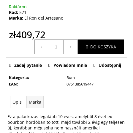
Raktáron
Kod:
571
Marka:
El Ron del Artesano
zł409,72
Cena
DO KOSZYKA
jednostkowa:
Zadaj pytanie
Powiadom mnie
Udostępnij
Kategoria
:
Rum
EAN
:
0751385619447
Opis
Marka
Ez a palackozás legalább 10 éves, amelyből 8 évet ex-
bourbon hordóban töltött, majd további 2 évig egy teljesen
új, korábban még soha nem használt amerikai