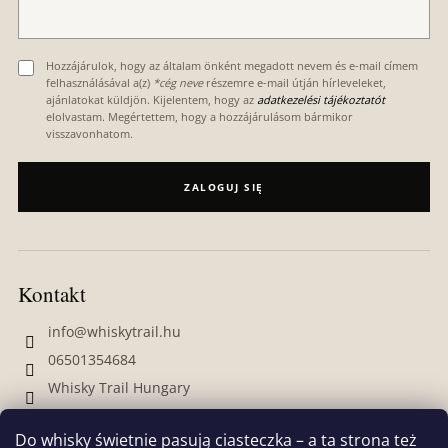
a
Hozzájárulok, hogy az általam önként megadott nevem és e-mail címem
felhasználásával a(z)
*cég neve
részemre e-mail útján hírleveleket,
ajánlatokat küldjön. Kijelentem, hogy az
adatkezelési tájékoztatót
elolvastam. Megértettem, hogy a hozzájárulásom bármikor
visszavonhatom.
ZALOGUJ SIĘ
Kontakt
info
@
whiskytrail.hu
06501354684
Whisky Trail Hungary
whiskytrailhungary
Do whisky świetnie pasują ciasteczka – a ta strona też