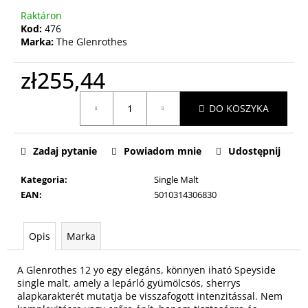
Raktáron
Kod:
476
Marka:
The Glenrothes
zł255,44
Cena
DO KOSZYKA
jednostkowa:
Zadaj pytanie
Powiadom mnie
Udostępnij
Kategoria
:
Single Malt
EAN
:
5010314306830
Opis
Marka
A Glenrothes 12 yo egy elegáns, könnyen iható Speyside
single malt, amely a lepárló gyümölcsös, sherrys
alapkarakterét mutatja be visszafogott intenzitással. Nem