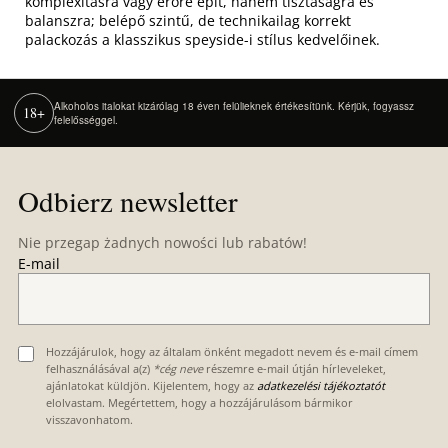
komplexitásra vagy erőre épít, hanem tisztaságra és
balanszra; belépő szintű, de technikailag korrekt
palackozás a klasszikus speyside-i stílus kedvelőinek.
Alkoholos italokat kizárólag 18 éven felülieknek értékesítünk. Kérjük, fogyassz
18+
felelősséggel.
S
t
Odbierz newsletter
o
p
Nie przegap żadnych nowości lub rabatów!
k
E-mail
a
Hozzájárulok, hogy az általam önként megadott nevem és e-mail címem
felhasználásával a(z)
*cég neve
részemre e-mail útján hírleveleket,
ajánlatokat küldjön. Kijelentem, hogy az
adatkezelési tájékoztatót
elolvastam. Megértettem, hogy a hozzájárulásom bármikor
visszavonhatom.