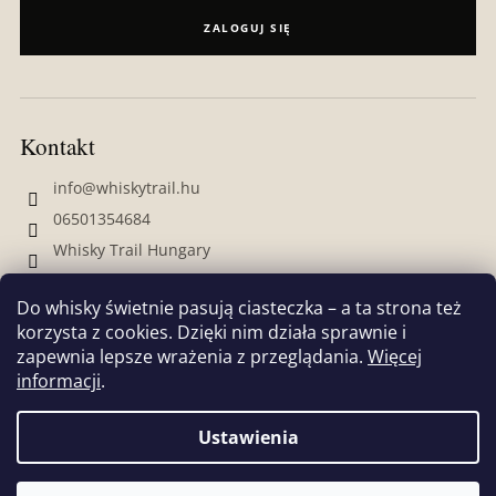
ZALOGUJ SIĘ
Kontakt
info
@
whiskytrail.hu
06501354684
Whisky Trail Hungary
whiskytrailhungary
Do whisky świetnie pasują ciasteczka – a ta strona też
korzysta z cookies. Dzięki nim działa sprawnie i
zapewnia lepsze wrażenia z przeglądania.
Więcej
informacji
.
Ustawienia
Opracował Shoptet
Copyright 2026
Whisky Trail
. Wszystkie prawa zastrzeżone.
Jeśli chcesz dowiedzieć się więcej o naszych produktach,
Edytuj ustawienia plików cookie