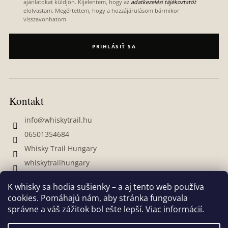
ajánlatokat küldjön. Kijelentem, hogy az
adatkezelési tájékoztatót
elolvastam. Megértettem, hogy a hozzájárulásom bármikor
visszavonhatom.
PRIHLÁSIŤ SA
Kontakt
info
@
whiskytrail.hu
06501354684
Whisky Trail Hungary
whiskytrailhungary
K whisky sa hodia sušienky – a aj tento web používa
cookies. Pomáhajú nám, aby stránka fungovala
správne a váš zážitok bol ešte lepší.
Viac informácií
.