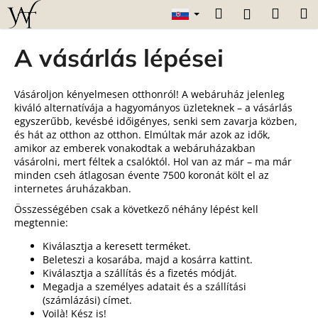
K
Prejsť
Hľadať
Náku
M
Prihláseni
na
o
obsah
Späť
Späť
košík
š
A vásárlás lépései
í
Č
k
o
Vásároljon kényelmesen otthonról! A webáruház jelenleg
kiváló alternatívája a hagyományos üzleteknek – a vásárlás
p
egyszerűbb, kevésbé időigényes, senki sem zavarja közben,
o
és hát az otthon az otthon. Elmúltak már azok az idők,
amikor az emberek vonakodtak a webáruházakban
t
vásárolni, mert féltek a csalóktól. Hol van az már – ma már
r
minden cseh átlagosan évente 7500 koronát költ el az
e
internetes áruházakban.
b
Összességében csak a következő néhány lépést kell
u
megtennie:
j
Kiválasztja a keresett terméket.
e
Beleteszi a kosarába, majd a kosárra kattint.
Kiválasztja a szállítás és a fizetés módját.
t
Megadja a személyes adatait és a szállítási
e
(számlázási) címet.
Voilà! Kész is!
n