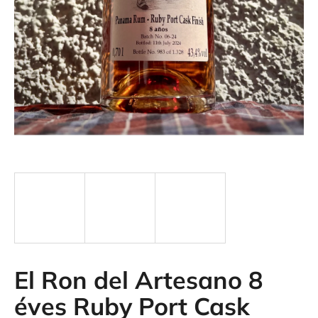
á
j
s
ť
?
HĽADAŤ
El Ron del Artesano 8
éves Ruby Port Cask