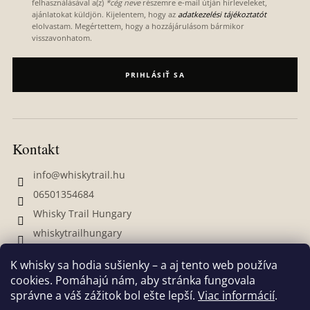
felhasználásával a(z)
*cég neve
részemre e-mail útján hírleveleket,
ajánlatokat küldjön. Kijelentem, hogy az
adatkezelési tájékoztatót
elolvastam. Megértettem, hogy a hozzájárulásom bármikor
visszavonhatom.
PRIHLÁSIŤ SA
Kontakt
info
@
whiskytrail.hu
06501354684
Whisky Trail Hungary
whiskytrailhungary
K whisky sa hodia sušienky – a aj tento web používa
cookies. Pomáhajú nám, aby stránka fungovala
správne a váš zážitok bol ešte lepší.
Viac informácií
.