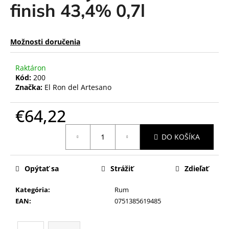
finish 43,4% 0,7l
Možnosti doručenia
Raktáron
Kód:
200
Značka:
El Ron del Artesano
€64,22
Jednotková
DO KOŠÍKA
cena:
Opýtať sa
Strážiť
Zdieľať
Kategória
:
Rum
EAN
:
0751385619485