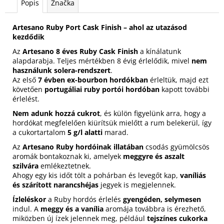
Popis
Značka
Artesano Ruby Port Cask Finish – ahol az utazásod
kezdődik
Az
Artesano 8 éves Ruby Cask Finish
a kínálatunk
alapdarabja. Teljes mértékben 8 évig érlelődik, mivel
nem
használunk solera-rendszert
.
Az első
7 évben ex-bourbon hordókban
érleltük, majd ezt
követően
portugáliai ruby portói hordóban
kapott további
érlelést.
Nem adunk hozzá cukrot
, és külön figyelünk arra, hogy a
hordókat megfelelően kiürítsük mielőtt a rum belekerül, így
a cukortartalom
5 g/l alatti
marad.
Az
Artesano Ruby hordóinak illatában
csodás gyümölcsös
aromák bontakoznak ki, amelyek
meggyre és aszalt
szilvára
emlékeztetnek.
Ahogy egy kis időt tölt a pohárban és levegőt kap,
vaníliás
és szárított narancshéjas
jegyek is megjelennek.
Ízleléskor
a Ruby hordós érlelés
gyengéden, selymesen
indul. A
meggy és a vanília
aromája továbbra is érezhető,
miközben új ízek jelennek meg, például
tejszínes cukorka