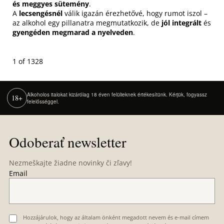
és meggyes sütemény
.
A
lecsengésnél
válik igazán érezhetővé, hogy rumot iszol –
az alkohol egy pillanatra megmutatkozik, de
jól integrált
és
gyengéden megmarad a nyelveden
.
1 of 1328
Alkoholos italokat kizárólag 18 éven felülieknek értékesítünk. Kérjük, fogyassz
18+
felelősséggel.
Z
á
Odoberať newsletter
p
ä
Nezmeškajte žiadne novinky či zľavy!
t
Email
i
e
Hozzájárulok, hogy az általam önként megadott nevem és e-mail címem