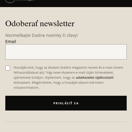
Z
á
Odoberať newsletter
p
ä
Nezmeškajte žiadne novinky či zľavy!
t
Email
i
e
Hozzájárulok, hogy az általam önként megadott nevem és e-mail címem
felhasználásával a(z)
*cég neve
részemre e-mail útján hírleveleket,
ajánlatokat küldjön. Kijelentem, hogy az
adatkezelési tájékoztatót
elolvastam. Megértettem, hogy a hozzájárulásom bármikor
visszavonhatom.
PRIHLÁSIŤ SA