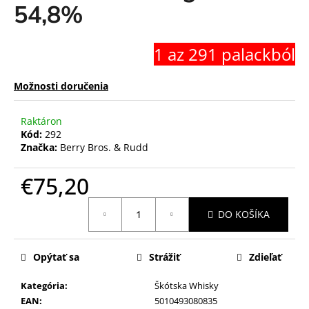
54,8%
1 az 291 palackból
Možnosti doručenia
Raktáron
Kód:
292
Značka:
Berry Bros. & Rudd
€75,20
Jednotková
DO KOŠÍKA
cena:
Opýtať sa
Strážiť
Zdieľať
Kategória
:
Škótska Whisky
EAN
:
5010493080835