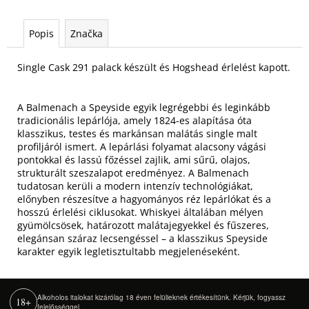
Popis
Značka
Single Cask 291 palack készült és Hogshead érlelést kapott.
A Balmenach a Speyside egyik legrégebbi és leginkább
tradicionális lepárlója, amely 1824-es alapítása óta
klasszikus, testes és markánsan malátás single malt
profiljáról ismert. A lepárlási folyamat alacsony vágási
pontokkal és lassú főzéssel zajlik, ami sűrű, olajos,
strukturált szeszalapot eredményez. A Balmenach
tudatosan kerüli a modern intenzív technológiákat,
előnyben részesítve a hagyományos réz lepárlókat és a
hosszú érlelési ciklusokat. Whiskyei általában mélyen
gyümölcsösek, határozott malátajegyekkel és fűszeres,
elegánsan száraz lecsengéssel – a klasszikus Speyside
karakter egyik legletisztultabb megjelenéseként.
Alkoholos italokat kizárólag 18 éven felülieknek értékesítünk. Kérjük, fogyassz
18+
felelősséggel.