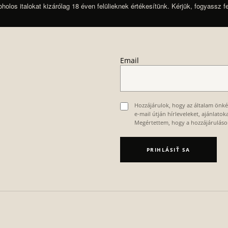
oholos italokat kizárólag 18 éven felülieknek értékesítünk. Kérjük, fogyassz f
Email
Hozzájárulok, hogy az általam önk
e-mail útján hírleveleket, ajánlato
Megértettem, hogy a hozzájárulás
PRIHLÁSIŤ SA