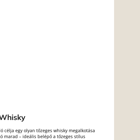
 Whisky
rló célja egy olyan tőzeges whisky megalkotása
ó marad – ideális belépő a tőzeges stílus