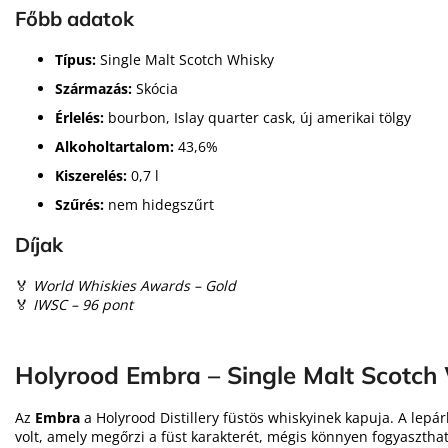
Főbb adatok
Típus:
Single Malt Scotch Whisky
Származás:
Skócia
Érlelés:
bourbon, Islay quarter cask, új amerikai tölgy
Alkoholtartalom:
43,6%
Kiszerelés:
0,7 l
Szűrés:
nem hidegszűrt
Díjak
🏅
World Whiskies Awards – Gold
🏅
IWSC – 96 pont
Holyrood Embra – Single Malt Scotch
Az
Embra
a Holyrood Distillery füstös whiskyinek kapuja. A lepá
volt, amely megőrzi a füst karakterét, mégis könnyen fogyaszthat