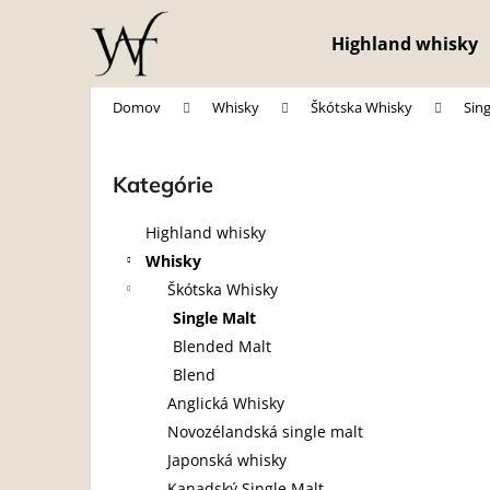
K
Prejsť
na
o
Highland whisky
obsah
Späť
Späť
š
do
do
í
Domov
Whisky
Škótska Whisky
Sing
obchodu
obchodu
k
B
o
Kategórie
Preskočiť
č
kategórie
n
Highland whisky
ý
Whisky
p
Škótska Whisky
a
Single Malt
n
Blended Malt
e
Blend
l
Anglická Whisky
Novozélandská single malt
Japonská whisky
Kanadský Single Malt