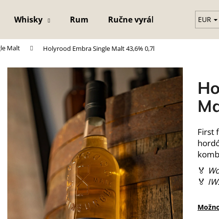
Whisky
Rum
Ručne vyrábaný krištáľový 
EUR
le Malt
Holyrood Embra Single Malt 43,6% 0,7l
Čo potrebujete nájsť?
Ho
HĽADAŤ
Ma
First
hordó
kombi
🏅
Wo
🏅
IW
Možno