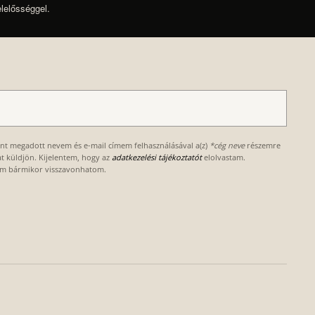
elelősséggel.
ént megadott nevem és e-mail címem felhasználásával a(z)
*cég neve
részemre
kat küldjön. Kijelentem, hogy az
adatkezelési tájékoztatót
elolvastam.
om bármikor visszavonhatom.