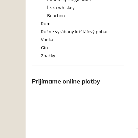
Írska whiskey
Bourbon
Rum
Ručne vyrábaný krištáľový pohár
Vodka
Gin
Značky
Prijímame online platby