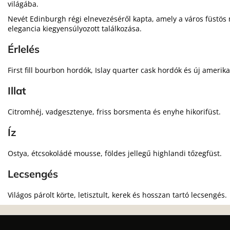
világába.
Nevét Edinburgh régi elnevezéséről kapta, amely a város füstös m
elegancia kiegyensúlyozott találkozása.
Érlelés
First fill bourbon hordók, Islay quarter cask hordók és új amerik
Illat
Citromhéj, vadgesztenye, friss borsmenta és enyhe hikorifüst.
Íz
Ostya, étcsokoládé mousse, földes jellegű highlandi tőzegfüst.
Lecsengés
Világos párolt körte, letisztult, kerek és hosszan tartó lecsengés.