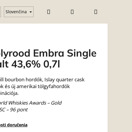
Hľadať
Prihlásenie
Nákupný
pohár
Vodka
Gin
Üzleti feltételek (ÁSZF)
Slovenčina
košík
lyrood Embra Single
lt 43,6% 0,7l
 fill bourbon hordók, Islay quarter cask
k és új amerikai tölgyfahordók
nációja.
rld Whiskies Awards – Gold
SC – 96 pont
sti doručenia