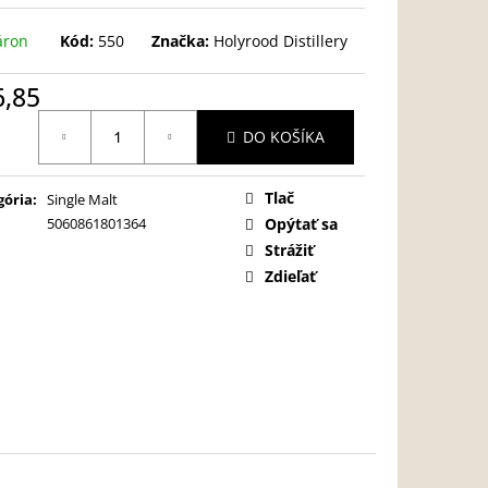
áron
Kód:
550
Značka:
Holyrood Distillery
6,85
otková
DO KOŠÍKA
:
Tlač
gória
:
Single Malt
5060861801364
Opýtať sa
Strážiť
Zdieľať