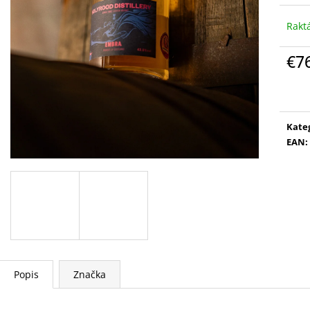
Rakt
€7
Jedn
cena
Kate
EAN
:
Popis
Značka