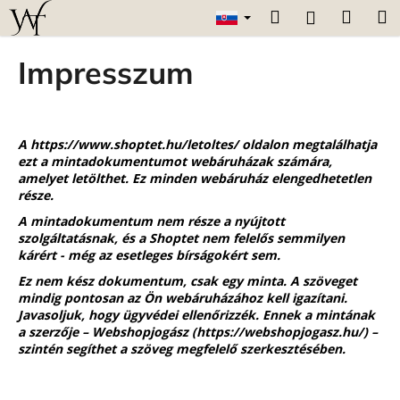
K
Prejsť
Hľadať
Náku
M
Prihláseni
na
o
obsah
Späť
Späť
košík
š
Impresszum
í
Č
k
o
p
A
https://www.shoptet.hu/letoltes/
oldalon megtalálhatja
ezt a mintadokumentumot webáruházak számára,
o
amelyet letölthet. Ez minden webáruház elengedhetetlen
t
része.
r
A mintadokumentum nem része a nyújtott
e
szolgáltatásnak, és a Shoptet nem felelős semmilyen
kárért - még az esetleges bírságokért sem.
b
u
Ez nem kész dokumentum, csak egy minta. A szöveget
mindig pontosan az Ön webáruházához kell igazítani.
j
Javasoljuk, hogy ügyvédei ellenőrizzék. Ennek a mintának
e
a szerzője – Webshopjogász (
https://webshopjogasz.hu/
) –
szintén segíthet a szöveg megfelelő szerkesztésében.
t
e
n