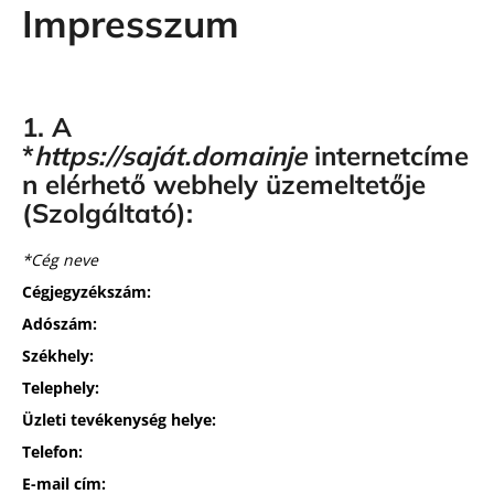
Impresszum
á
j
s
ť
1. A
?
*
https://saját.domainje
internetcíme
n elérhető webhely üzemeltetője
(Szolgáltató):
HĽADAŤ
*Cég neve
Cégjegyzékszám:
Adószám:
Székhely:
Telephely:
Üzleti tevékenység helye:
Telefon:
E-mail cím: