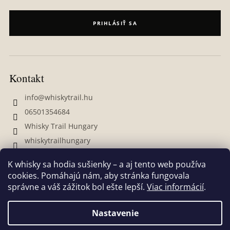
PRIHLÁSIŤ SA
Kontakt
info
@
whiskytrail.hu
06501354684
Whisky Trail Hungary
whiskytrailhungary
K whisky sa hodia sušienky – a aj tento web používa
cookies. Pomáhajú nám, aby stránka fungovala
správne a váš zážitok bol ešte lepší.
Viac informácií
.
Nastavenie
Vytvoril Shoptet
Ak sa chceš dozvedieť viac o našich produktoch, zľavách,
Copyright 2026
Whisky Trail
. Všetky práva vyhradené.