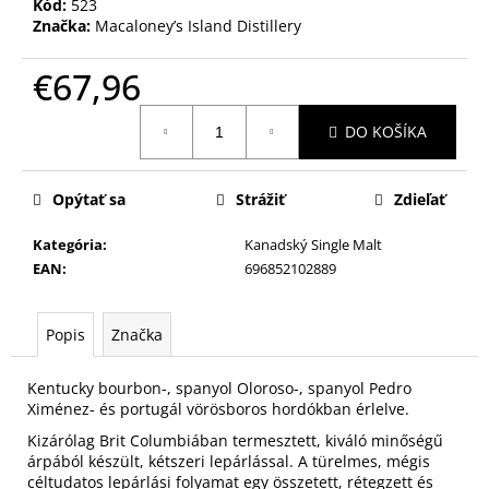
Kód:
523
Značka:
Macaloney’s Island Distillery
€67,96
Jednotková
DO KOŠÍKA
cena:
Opýtať sa
Strážiť
Zdieľať
Kategória
:
Kanadský Single Malt
EAN
:
696852102889
Popis
Značka
Kentucky bourbon-, spanyol Oloroso-, spanyol Pedro
Ximénez- és portugál vörösboros hordókban érlelve.
Kizárólag Brit Columbiában termesztett, kiváló minőségű
árpából készült, kétszeri lepárlással. A türelmes, mégis
céltudatos lepárlási folyamat egy összetett, rétegzett és