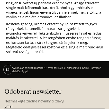
kiegyensúlyozott új párlatot eredményez. Az így született
single malt kifinomult karakterű, ahol a gyümölcsös és
virágos jegyek finom egyensúlyban jelennek meg a tölgy, a
vanília és a maláta aromáival az illatban.
Kóstolva gazdag, krémes érzetet nyújt, összetett tölgyes
rétegekkel, karamellizált narancsos jegyekkel,
gyümölcskenyérrel, feketeribizlivel, fűszeres fával és lédús
malátás karakterrel. A lecsengésben enyhe tengeri sósság
és hosszan tartó, száraz tölgyes zárás jelenik meg.
Megfelelő odafigyeléssel kóstolva ez a single malt rendkívül
sokrétű ízvilágot tár fel.
Alkoholos italokat kizárólag 18 éven felülieknek értékesítünk. Kérjük, fogyassz
18+
felelősséggel.
Z
á
Odoberať newsletter
p
ä
Nezmeškajte žiadne novinky či zľavy!
t
Email