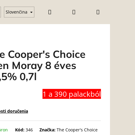
Hľadať
Prihlásenie
Nákupný
pohár
Vodka
Gin
Üzleti feltételek (ÁSZF)
Slovenčina
košík
e Cooper's Choice
en Moray 8 éves
,5% 0,7l
1 a 390 palackból
sti doručenia
áron
Kód:
346
Značka:
The Cooper's Choice