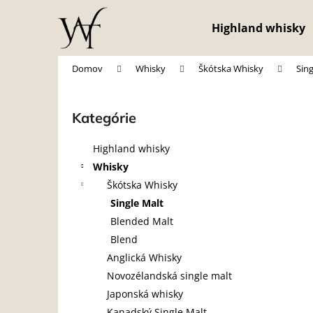
K
Prejsť
na
o
Highland whisky
obsah
Späť
Späť
š
do
do
í
Domov
Whisky
Škótska Whisky
Sing
obchodu
obchodu
k
B
o
Kategórie
Preskočiť
č
kategórie
n
Highland whisky
ý
Whisky
p
Škótska Whisky
a
Single Malt
n
Blended Malt
e
Blend
l
Anglická Whisky
Novozélandská single malt
Japonská whisky
Kanadský Single Malt