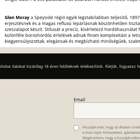
Glen Moray
a Speyside régió egyik legstabilabban teljesítő, 189
erjesztésnek és a magas refluxú lepárlásnak köszönhetően tisz
szeszalapot készít. Stílusát a precíz, kísérletező hordóhasználat
különféle boroshordós érlelések adnak finom komplexitást a leti
kiegyensúlyozottak, elegánsak és megbízható minőségűek, szakm
oholos italokat kizárólag 18 éven felülieknek értékesítünk. Kérjük, fogyassz f
Email
Hozzájárulok, hogy az általam önk
e-mail útján hírleveleket, ajánlato
Megértettem, hogy a hozzájárulás