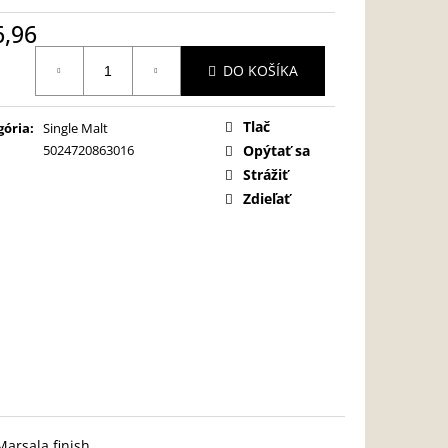
6,96
otková
DO KOŠÍKA
:
Tlač
gória
:
Single Malt
5024720863016
Opýtať sa
Strážiť
Zdieľať
arsala finish.