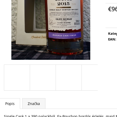
€9
Jedn
cena
Kate
EAN
:
Popis
Značka
Single Cask 1 a 390 palackból. Ex-Bourbon hordós érlelés, majd M