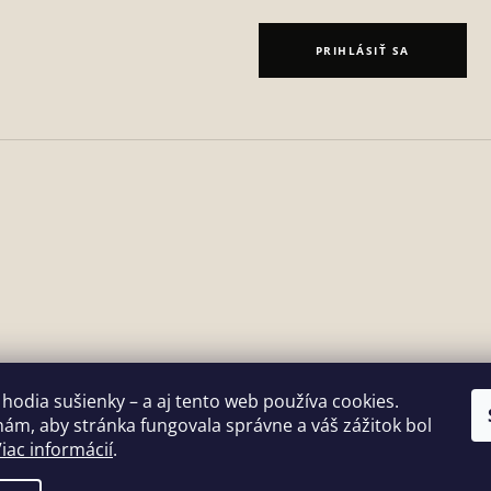
PRIHLÁSIŤ SA
 hodia sušienky – a aj tento web používa cookies.
m, aby stránka fungovala správne a váš zážitok bol
iac informácií
.
ť nastavenie cookies
u a