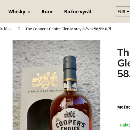
Whisky
Rum
Ručne vyrábaný krištáľový 
EUR
le Malt
The Cooper's Choice Glen Moray 8 éves 58,5% 0,7l
Čo potrebujete nájsť?
Th
HĽADAŤ
Gl
58
Možno
Rakt