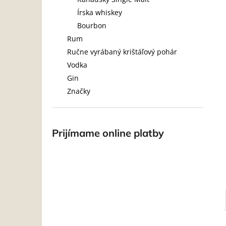
Írska whiskey
Bourbon
Rum
Ručne vyrábaný krištáľový pohár
Vodka
Gin
Značky
Prijímame online platby