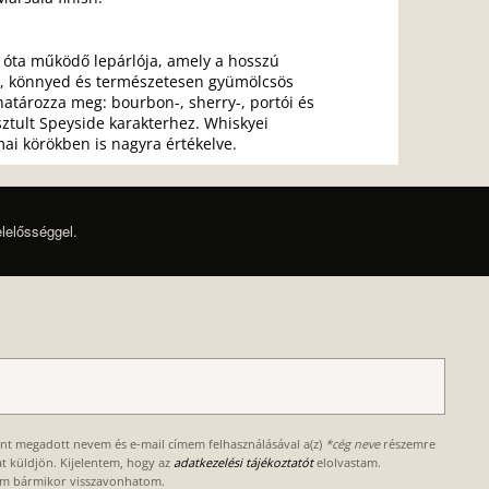
7 óta működő lepárlója, amely a hosszú
ta, könnyed és természetesen gyümölcsös
 határozza meg: bourbon-, sherry-, portói és
sztult Speyside karakterhez. Whiskyei
ai körökben is nagyra értékelve.
elelősséggel.
ént megadott nevem és e-mail címem felhasználásával a(z)
*cég neve
részemre
kat küldjön. Kijelentem, hogy az
adatkezelési tájékoztatót
elolvastam.
om bármikor visszavonhatom.