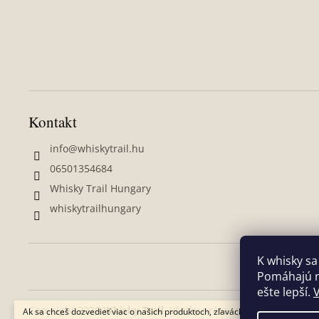
Kontakt
info
@
whiskytrail.hu
06501354684
Whisky Trail Hungary
whiskytrailhungary
K whisky sa
Pomáhajú ná
ešte lepší.
V
Copyright 2026
Whisky Trail
. Všetky práva vyhradené.
Upravi
Ak sa chceš dozvedieť viac o našich produktoch, zľavách, zákulisnom obsah