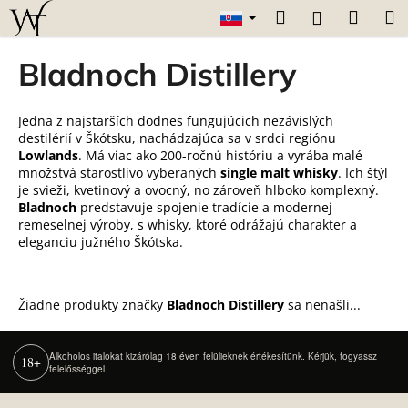
K
Prejsť
Hľadať
Náku
M
Prihláseni
na
o
obsah
Späť
Späť
košík
š
Bladnoch Distillery
í
Č
k
o
Jedna z najstarších dodnes fungujúcich nezávislých
destilérií v Škótsku, nachádzajúca sa v srdci regiónu
p
Lowlands
. Má viac ako 200-ročnú históriu a vyrába malé
o
množstvá starostlivo vyberaných
single malt whisky
. Ich štýl
je svieži, kvetinový a ovocný, no zároveň hlboko komplexný.
t
Bladnoch
predstavuje spojenie tradície a modernej
r
remeselnej výroby, s whisky, ktoré odrážajú charakter a
e
eleganciu južného Škótska.
b
u
Žiadne produkty značky
Bladnoch Distillery
sa nenašli...
j
e
t
Alkoholos italokat kizárólag 18 éven felülieknek értékesítünk. Kérjük, fogyassz
18+
felelősséggel.
e
Z
n