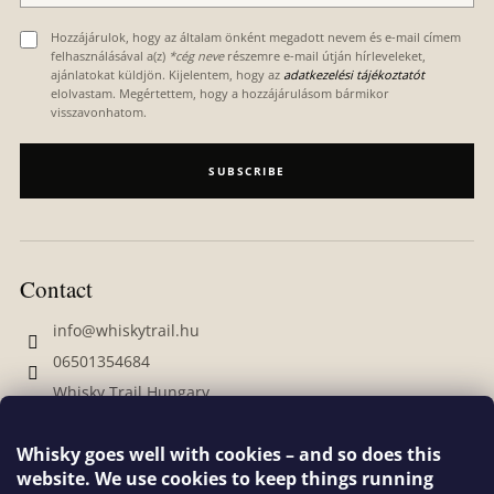
Hozzájárulok, hogy az általam önként megadott nevem és e-mail címem
felhasználásával a(z)
*cég neve
részemre e-mail útján hírleveleket,
ajánlatokat küldjön. Kijelentem, hogy az
adatkezelési tájékoztatót
elolvastam. Megértettem, hogy a hozzájárulásom bármikor
visszavonhatom.
SUBSCRIBE
Contact
info
@
whiskytrail.hu
06501354684
Whisky Trail Hungary
whiskytrailhungary
Whisky goes well with cookies – and so does this
website. We use cookies to keep things running