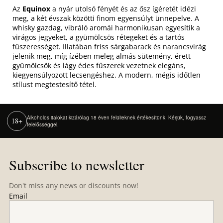
Az
Equinox
a nyár utolsó fényét és az ősz ígéretét idézi
meg, a két évszak közötti finom egyensúlyt ünnepelve. A
whisky gazdag, vibráló aromái harmonikusan egyesítik a
virágos jegyeket, a gyümölcsös rétegeket és a tartós
fűszerességet. Illatában friss sárgabarack és narancsvirág
jelenik meg, míg ízében meleg almás sütemény, érett
gyümölcsök és lágy édes fűszerek vezetnek elegáns,
kiegyensúlyozott lecsengéshez. A modern, mégis időtlen
stílust megtestesítő tétel.
Alkoholos italokat kizárólag 18 éven felülieknek értékesítünk. Kérjük, fogyassz
18+
felelősséggel.
F
o
Subscribe to newsletter
o
t
Don't miss any news or discounts now!
e
Email
r