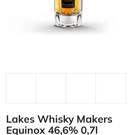
i
n
g
f
o
r
?
SEARCH
Lakes Whisky Makers
Equinox 46,6% 0,7l