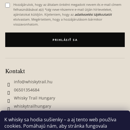
Hozzájárulok, hogy az általam önként megadott nevem és e-mail címem
felhasználásával a(z)
*cég neve
részemre e-mail útján hírleveleket,
ajánlatokat küldjön. Kijelentem, hogy az
adatkezelési tájékoztatót
elolvastam. Megértettem, hogy a hozzájárulásom bármikor
visszavonhatom.
PRIHLÁSIŤ SA
Kontakt
info
@
whiskytrail.hu
06501354684
Whisky Trail Hungary
whiskytrailhungary
K whisky sa hodia sušienky – a aj tento web používa
cookies. Pomáhajú nám, aby stránka fungovala