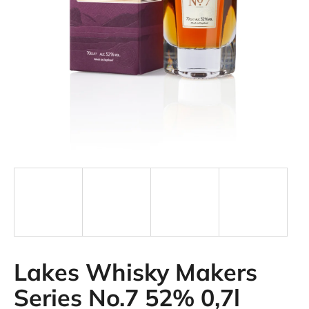
á
j
s
ť
?
HĽADAŤ
Lakes Whisky Makers
Series No.7 52% 0,7l