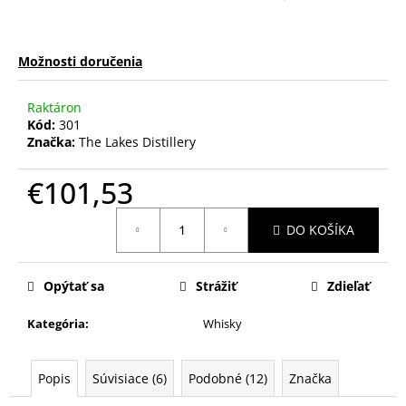
Možnosti doručenia
Raktáron
Kód:
301
Značka:
The Lakes Distillery
€101,53
Jednotková
DO KOŠÍKA
cena:
Opýtať sa
Strážiť
Zdieľať
Kategória
:
Whisky
Popis
Súvisiace (6)
Podobné (12)
Značka