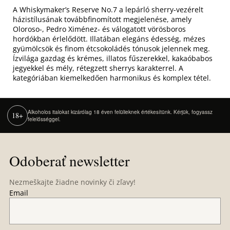
A Whiskymaker’s Reserve No.7 a lepárló sherry-vezérelt
házistílusának továbbfinomított megjelenése, amely
Oloroso-, Pedro Ximénez- és válogatott vörösboros
hordókban érlelődött. Illatában elegáns édesség, mézes
gyümölcsök és finom étcsokoládés tónusok jelennek meg.
Ízvilága gazdag és krémes, illatos fűszerekkel, kakaóbabos
jegyekkel és mély, rétegzett sherrys karakterrel. A
kategóriában kiemelkedően harmonikus és komplex tétel.
Alkoholos italokat kizárólag 18 éven felülieknek értékesítünk. Kérjük, fogyassz
18+
felelősséggel.
Z
á
Odoberať newsletter
p
ä
Nezmeškajte žiadne novinky či zľavy!
t
Email
i
e