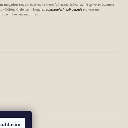
ént megadott nevem és e-mail címem felhasználásával a(z)
*cég neve
részemre
kat küldjön. Kijelentem, hogy az
adatkezelési tájékoztatót
elolvastam.
om bármikor visszavonhatom.
ouhlasím