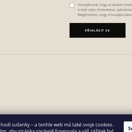
Hozzájárulok, hogy az általam önk
e-mail útján hírleveleket, ajánlato
Megértettem, hogy a hozzájárulás
PŘIHLÁSIT SE
 hodí sušenky – a tenhle web má také svoje cookies.
S
m, aby stránka správně fungovala a váš zážitek byl