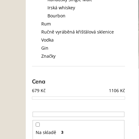
l
Irská whiskey
Bourbon
Rum
Ručně vyráběná křišťálová sklenice
Vodka
Gin
Značky
Cena
679
Kč
1106
Kč
Na skladě
3