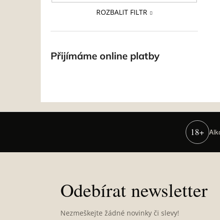
ROZBALIT FILTR
Přijímáme online platby
18+
Alk
Z
á
p
Odebírat newsletter
a
t
Nezmeškejte žádné novinky či slevy!