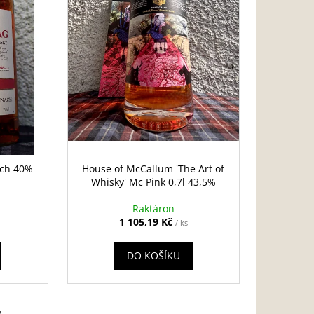
tch 40%
House of McCallum 'The Art of
Whisky' Mc Pink 0,7l 43,5%
Raktáron
1 105,19 Kč
/ ks
DO KOŠÍKU
m