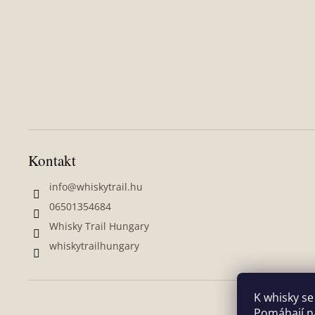
í
Kontakt
info
@
whiskytrail.hu
06501354684
Whisky Trail Hungary
whiskytrailhungary
K whisky se
Pomáhají ná