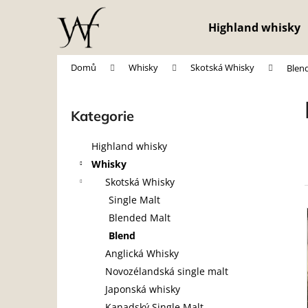
K
Přejít
na
o
Highland whisky
obsah
Zpět
Zpět
š
do
do
í
Domů
Whisky
Skotská Whisky
Blen
obchodu
obchodu
k
P
o
Kategorie
Přeskočit
s
kategorie
t
Highland whisky
r
Whisky
a
Skotská Whisky
n
Single Malt
n
Blended Malt
í
í
Blend
p
Anglická Whisky
i
a
Novozélandská single malt
n
Japonská whisky
e
Kanadský Single Malt