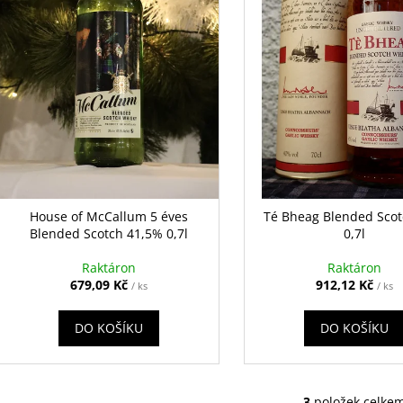
r
u
o
k
d
t
u
ů
k
t
ů
House of McCallum 5 éves
Té Bheag Blended Sco
Blended Scotch 41,5% 0,7l
0,7l
Raktáron
Raktáron
679,09 Kč
912,12 Kč
/ ks
/ ks
DO KOŠÍKU
DO KOŠÍKU
3
položek celke