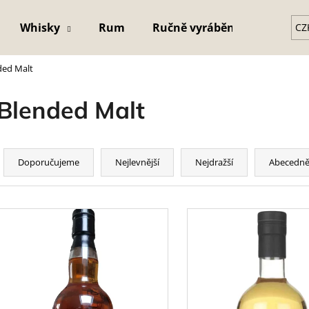
Whisky
Rum
Ručně vyráběná křišťálová s
CZ
ded Malt
Co potřebujete najít?
Blended Malt
HLEDAT
Ř
a
Doporučujeme
Nejlevnější
Nejdražší
Abecedn
z
e
V
n
ý
p
p
r
s
o
p
d