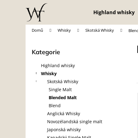
K
Přejít
na
o
Highland whisky
obsah
Zpět
Zpět
š
do
do
í
Domů
Whisky
Skotská Whisky
Blen
obchodu
obchodu
k
P
o
Kategorie
Přeskočit
s
kategorie
t
Highland whisky
r
Whisky
a
Skotská Whisky
n
Single Malt
n
Blended Malt
í
í
Blend
p
Anglická Whisky
i
a
Novozélandská single malt
n
Japonská whisky
e
Kanadský Single Malt