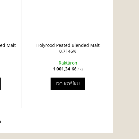
ded Malt
Holyrood Peated Blended Malt
0,7l 46%
Raktáron
1 001,34 Kč
/ ks
DO KOŠÍKU
m