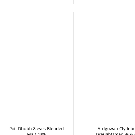
Poit Dhubh 8 éves Blended
Ardgowan Clydebu
Malt 43%
Draughtsman 46% 0