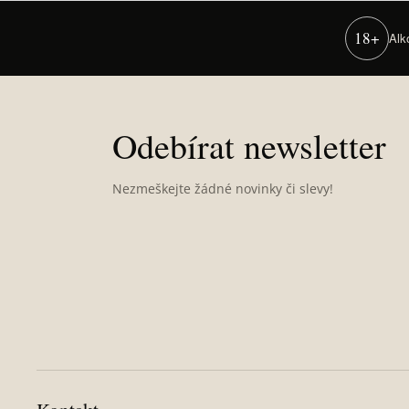
18+
Alk
Z
á
p
Odebírat newsletter
a
t
Nezmeškejte žádné novinky či slevy!
í