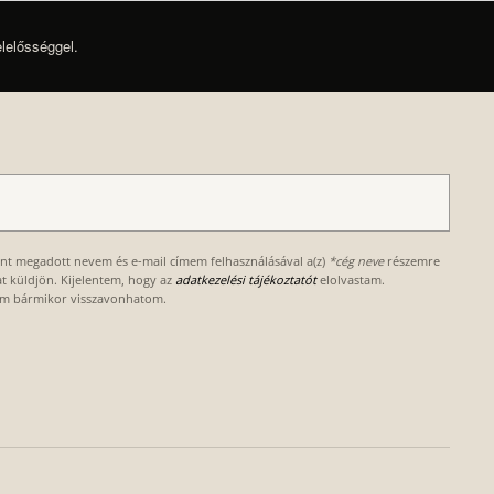
elelősséggel.
ént megadott nevem és e-mail címem felhasználásával a(z)
*cég neve
részemre
kat küldjön. Kijelentem, hogy az
adatkezelési tájékoztatót
elolvastam.
om bármikor visszavonhatom.