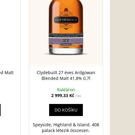
ed Malt
Clydebuilt 27 éves Ardgowan
Blended Malt 41,8% 0,7l
Raktáron
2 999,33 Kč
/ ks
DO KOŠÍKU
Speyside, Highland & Island. 408
palack létezik összesen.