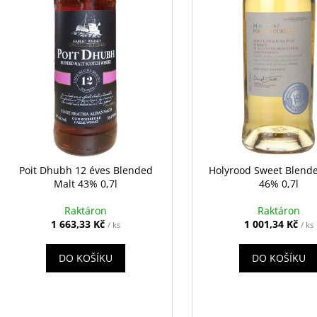
r
u
o
k
d
t
u
ů
k
t
ů
Poit Dhubh 12 éves Blended
Holyrood Sweet Blend
Malt 43% 0,7l
46% 0,7l
Raktáron
Raktáron
1 663,33 Kč
1 001,34 Kč
/ ks
/ ks
DO KOŠÍKU
DO KOŠÍKU