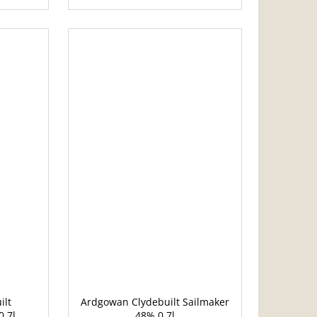
ilt
Ardgowan Clydebuilt Sailmaker
,7l
48% 0,7l