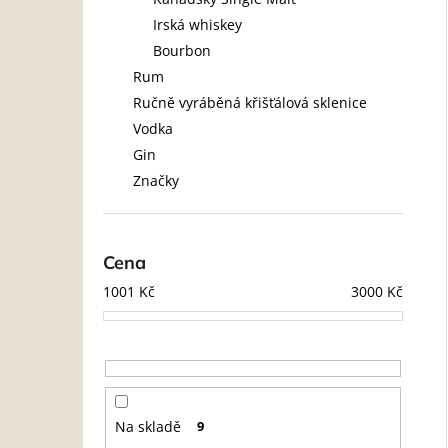
l
Irská whiskey
Bourbon
Rum
Ručně vyráběná křišťálová sklenice
Vodka
Gin
Značky
Cena
1001
Kč
3000
Kč
Na skladě
9