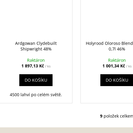
Ardgowan Clydebuilt
Holyrood Oloroso Blen
Shipwright 48%
0,7l 46%
Raktáron
Raktáron
1 897,13 Kč
1 001,34 Kč
/ ks
/ ks
DO KOŠÍKU
DO KOŠÍKU
4500 lahví po celém světě.
9
položek celke
O
v
l