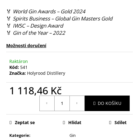
🏅
World Gin Awards – Gold 2024
🏅
Spirits Business – Global Gin Masters Gold
🏅
IWSC – Design Award
🏅
Gin of the Year – 2022
Možnosti doručení
Raktáron
Kód:
541
Značka:
Holyrood Distillery
1 118,46 Kč
Měrná
DO KOŠÍKU
cena:
Zeptat se
Hlídat
Sdílet
Kategorie
:
Gin