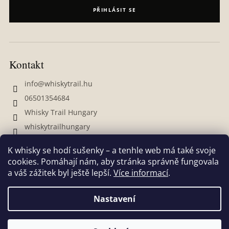
PŘIHLÁSIT SE
Kontakt
info
@
whiskytrail.hu
06501354684
Whisky Trail Hungary
whiskytrailhungary
K whisky se hodí sušenky – a tenhle web má také svoje
cookies. Pomáhají nám, aby stránka správně fungovala
a váš zážitek byl ještě lepší.
Více informací
.
Nastavení
Vytvořil Shoptet
Copyright 2026
Whisky Trail
. Všechna práva vyhrazena.
Pokud se chcete dozvědět více o našich produktech, slevách,
Upravit nastavení cookies