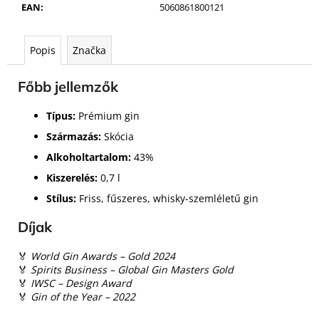
EAN
:
5060861800121
Popis
Značka
Főbb jellemzők
Típus:
Prémium gin
Származás:
Skócia
Alkoholtartalom:
43%
Kiszerelés:
0,7 l
Stílus:
Friss, fűszeres, whisky-szemléletű gin
Díjak
🏅
World Gin Awards – Gold 2024
🏅
Spirits Business – Global Gin Masters Gold
🏅
IWSC – Design Award
🏅
Gin of the Year – 2022