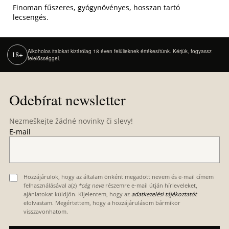
Finoman fűszeres, gyógynövényes, hosszan tartó
lecsengés.
Alkoholos italokat kizárólag 18 éven felülieknek értékesítünk. Kérjük, fogyassz
18+
felelősséggel.
Z
á
Odebírat newsletter
p
a
Nezmeškejte žádné novinky či slevy!
t
E-mail
í
Hozzájárulok, hogy az általam önként megadott nevem és e-mail címem
felhasználásával a(z)
*cég neve
részemre e-mail útján hírleveleket,
ajánlatokat küldjön. Kijelentem, hogy az
adatkezelési tájékoztatót
elolvastam. Megértettem, hogy a hozzájárulásom bármikor
visszavonhatom.