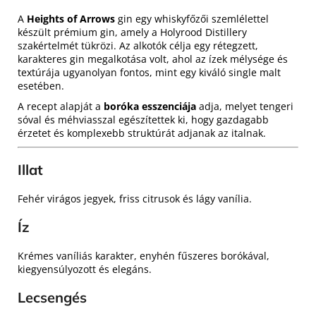
A
Heights of Arrows
gin egy whiskyfőzői szemlélettel
készült prémium gin, amely a Holyrood Distillery
szakértelmét tükrözi. Az alkotók célja egy rétegzett,
karakteres gin megalkotása volt, ahol az ízek mélysége és
textúrája ugyanolyan fontos, mint egy kiváló single malt
esetében.
A recept alapját a
boróka esszenciája
adja, melyet tengeri
sóval és méhviasszal egészítettek ki, hogy gazdagabb
érzetet és komplexebb struktúrát adjanak az italnak.
Illat
Fehér virágos jegyek, friss citrusok és lágy vanília.
Íz
Krémes vaníliás karakter, enyhén fűszeres borókával,
kiegyensúlyozott és elegáns.
Lecsengés