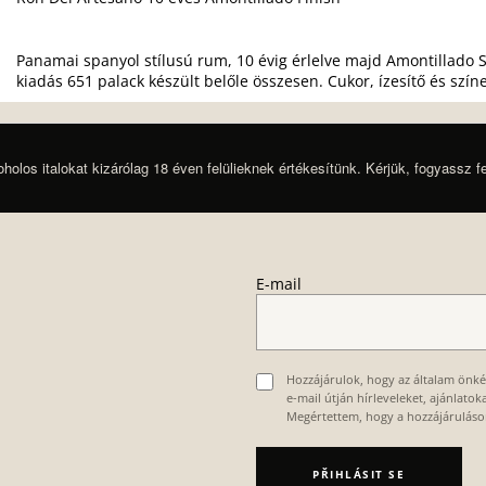
Panamai spanyol stílusú rum, 10 évig érlelve majd Amontillado S
kiadás 651 palack készült belőle összesen. Cukor, ízesítő és szí
oholos italokat kizárólag 18 éven felülieknek értékesítünk. Kérjük, fogyassz f
E-mail
Hozzájárulok, hogy az általam önk
e-mail útján hírleveleket, ajánlato
Megértettem, hogy a hozzájárulás
PŘIHLÁSIT SE