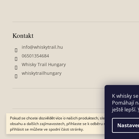
Kontakt
info
@
whiskytrail.hu
06501354684
Whisky Trail Hungary
whiskytrailhungary
K whisky se
Pomáhají ná
ještě lepší.
Copyright 2026
Whisky Trail
. Všechna práva vyhrazena.
Upra
Pokud se chcete dozvědět více o našich produktech, slevách, zákulisním
obsahu a dalších zajímavostech, přihlaste se k odběru našeho newsletteru 
Nastave
přihlásit se můžete ve spodní části stránky.