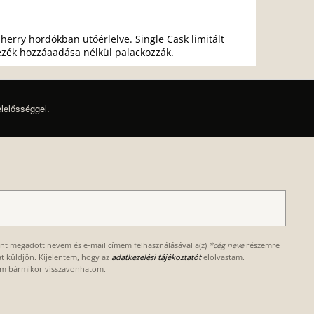
herry hordókban utóérlelve. Single Cask limitált
nezék hozzáaadása nélkül palackozzák.
elelősséggel.
ént megadott nevem és e-mail címem felhasználásával a(z)
*cég neve
részemre
kat küldjön. Kijelentem, hogy az
adatkezelési tájékoztatót
elolvastam.
om bármikor visszavonhatom.