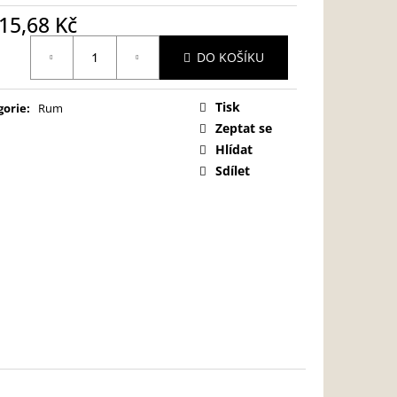
15,68 Kč
ná
DO KOŠÍKU
:
Tisk
gorie
:
Rum
Zeptat se
Hlídat
Sdílet