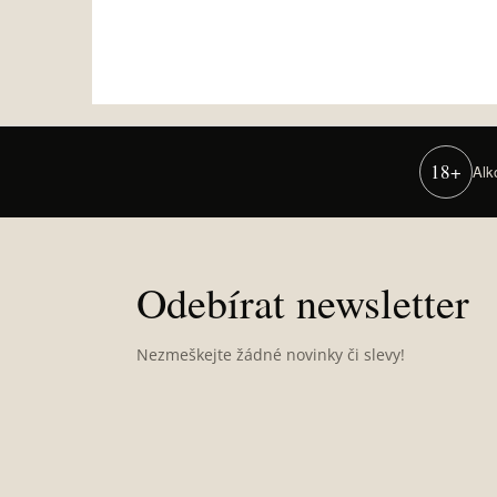
18+
Alk
Z
á
p
Odebírat newsletter
a
t
Nezmeškejte žádné novinky či slevy!
í