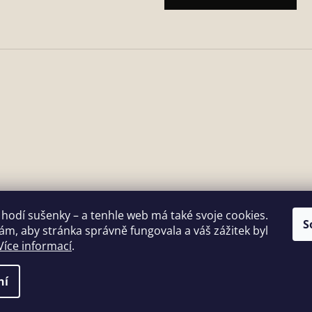
 hodí sušenky – a tenhle web má také svoje cookies.
S
m, aby stránka správně fungovala a váš zážitek byl
Více informací
.
vit nastavení cookies
–
ní