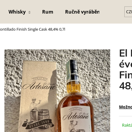
Whisky
Rum
Ručně vyráběná křišťálová s
CZ
ntillado Finish Single Cask 48,4% 0,7l
Co potřebujete najít?
El
HLEDAT
év
Fi
48
Možno
Rakt