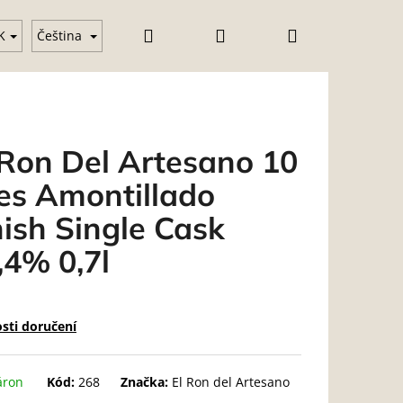
Hledat
Přihlášení
Nákupní
klenice
Vodka
Gin
Üzleti feltételek (ÁSZF)
K
Čeština
košík
 Ron Del Artesano 10
es Amontillado
nish Single Cask
,4% 0,7l
sti doručení
áron
Kód:
268
Značka:
El Ron del Artesano