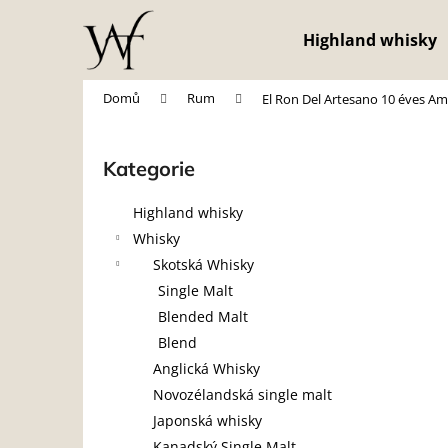
K
Přejít
na
o
Highland whisky
obsah
Zpět
Zpět
š
do
do
í
Domů
Rum
El Ron Del Artesano 10 éves Amo
obchodu
obchodu
k
P
o
Kategorie
Přeskočit
s
kategorie
t
Highland whisky
r
Whisky
a
Skotská Whisky
n
Single Malt
n
Blended Malt
í
Blend
p
Anglická Whisky
a
Novozélandská single malt
n
Japonská whisky
e
Kanadský Single Malt