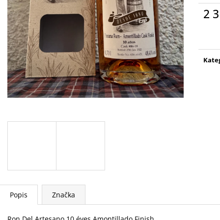
2 3
Měr
cena
Kate
Popis
Značka
Ron Del Artesano 10 éves Amontillado Finish