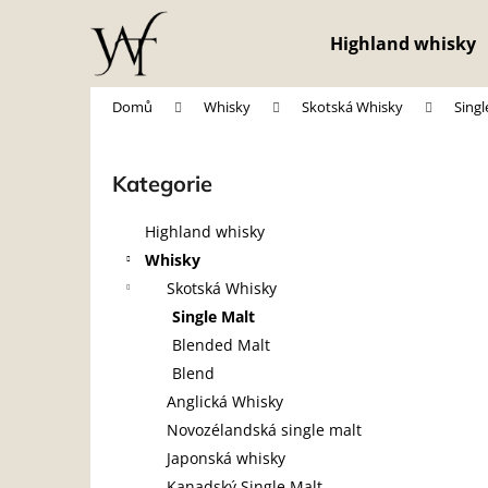
K
Přejít
na
o
Highland whisky
obsah
Zpět
Zpět
š
do
do
í
Domů
Whisky
Skotská Whisky
Singl
obchodu
obchodu
k
P
o
Kategorie
Přeskočit
s
kategorie
t
Highland whisky
r
Whisky
a
Skotská Whisky
n
Single Malt
n
Blended Malt
í
Blend
p
Anglická Whisky
a
Novozélandská single malt
n
Japonská whisky
e
Kanadský Single Malt