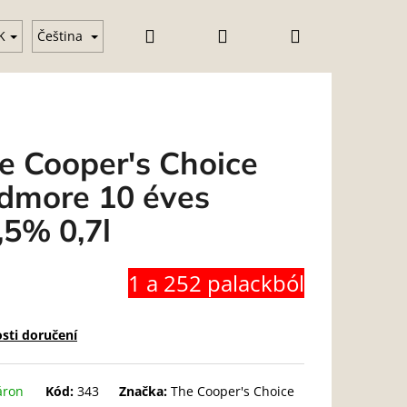
Hledat
Přihlášení
Nákupní
klenice
Vodka
Gin
Üzleti feltételek (ÁSZF)
K
Čeština
košík
e Cooper's Choice
dmore 10 éves
,5% 0,7l
1 a 252 palackból
sti doručení
áron
Kód:
343
Značka:
The Cooper's Choice