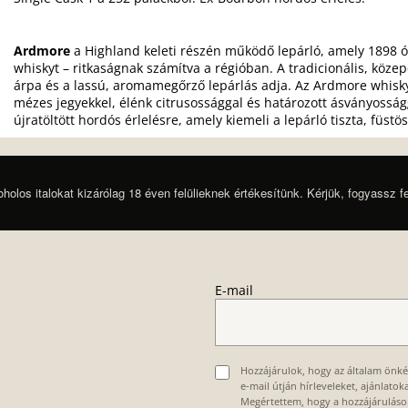
Ardmore
a Highland keleti részén működő lepárló, amely 1898 óta
whiskyt – ritkaságnak számítva a régióban. A tradicionális, köze
árpa és a lassú, aromamegőrző lepárlás adja. Az Ardmore whisky
mézes jegyekkel, élénk citrusossággal és határozott ásványosságg
újratöltött hordós érlelésre, amely kiemeli a lepárló tiszta, füstös
oholos italokat kizárólag 18 éven felülieknek értékesítünk. Kérjük, fogyassz f
E-mail
Hozzájárulok, hogy az általam önk
e-mail útján hírleveleket, ajánlato
Megértettem, hogy a hozzájárulás