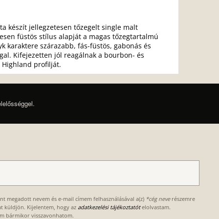
 készít jellegzetesen tőzegelt single malt
pesen füstös stílus alapját a magas tőzegtartalmú
k karaktere szárazabb, fás-füstös, gabonás és
al. Kifejezetten jól reagálnak a bourbon- és
 Highland profilját.
elelősséggel.
ént megadott nevem és e-mail címem felhasználásával a(z)
*cég neve
részemre
kat küldjön. Kijelentem, hogy az
adatkezelési tájékoztatót
elolvastam.
om bármikor visszavonhatom.