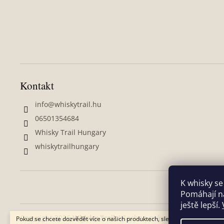
Kontakt
info
@
whiskytrail.hu
06501354684
Whisky Trail Hungary
whiskytrailhungary
K whisky se
Pomáhají ná
ještě lepší.
Copyright 2026
Whisky Trail
. Všechna práva vyhrazena.
Upra
Pokud se chcete dozvědět více o našich produktech, slevách, zákulisním