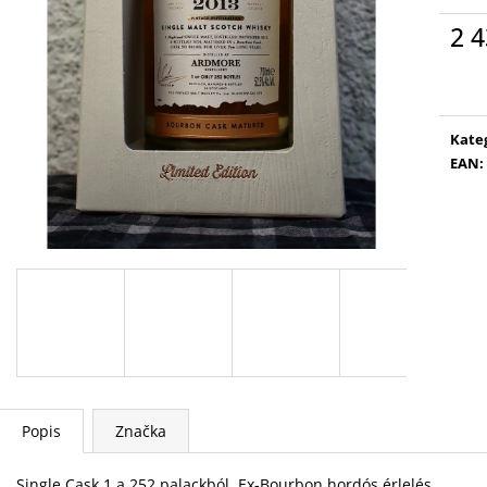
2 4
Měr
cena
Kate
EAN
:
Popis
Značka
Single Cask 1 a 252 palackból. Ex-Bourbon hordós érlelés.