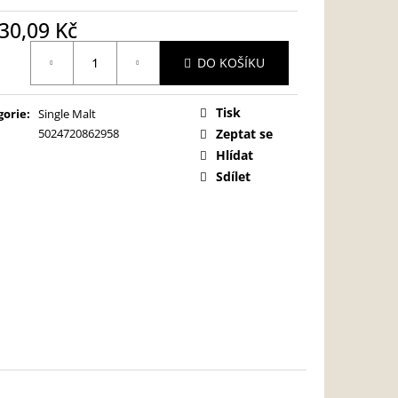
30,09 Kč
ná
DO KOŠÍKU
:
Tisk
gorie
:
Single Malt
5024720862958
Zeptat se
Hlídat
Sdílet