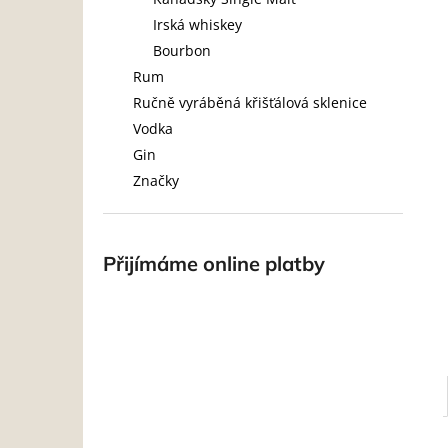
l
Irská whiskey
Bourbon
Rum
Ručně vyráběná křišťálová sklenice
Vodka
Gin
Značky
Přijímáme online platby