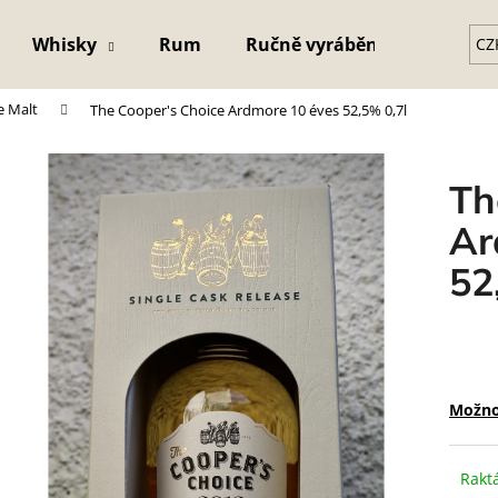
Whisky
Rum
Ručně vyráběná křišťálová s
CZ
e Malt
The Cooper's Choice Ardmore 10 éves 52,5% 0,7l
Co potřebujete najít?
Th
HLEDAT
Ar
52
Možno
Rakt