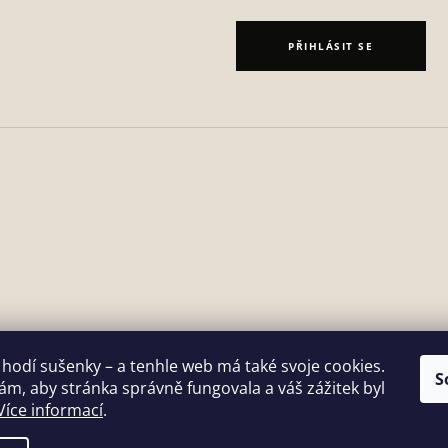
PŘIHLÁSIT SE
 hodí sušenky – a tenhle web má také svoje cookies.
S
m, aby stránka správně fungovala a váš zážitek byl
Více informací
.
vit nastavení cookies