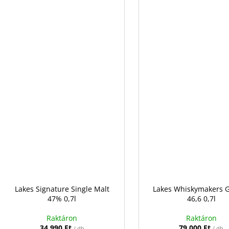
Lakes Signature Single Malt
Lakes Whiskymakers G
47% 0,7l
46,6 0,7l
Raktáron
Raktáron
34 990 Ft
79 000 Ft
/ db
/ db