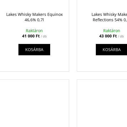
Lakes Whisky Makers Equinox
Lakes Whisky Mak
46,6% 0,7l
Reflections 54% 0,
Raktáron
Raktáron
41 000 Ft
43 000 Ft
/ db
/ db
KOSÁRBA
KOSÁRBA