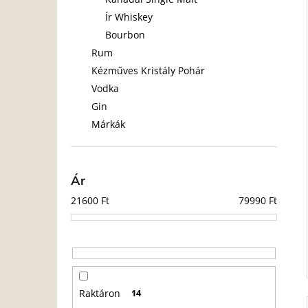
Ír Whiskey
Bourbon
l
Rum
i
Kézműves Kristály Pohár
Vodka
Gin
Márkák
j
Ár
21600
Ft
79990
Ft
Raktáron
14