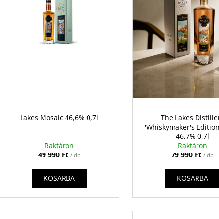
e
n
k
d
e
z
s
é
t
s
á
e
a
Lakes Mosaic 46,6% 0,7l
The Lakes Distille
'Whiskymaker's Edition
46,7% 0,7l
Raktáron
Raktáron
49 990 Ft
79 990 Ft
/ db
/ db
KOSÁRBA
KOSÁRBA