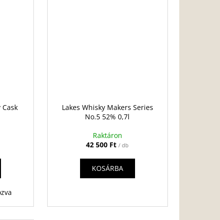
y Cask
Lakes Whisky Makers Series
l
No.5 52% 0,7l
Raktáron
42 500 Ft
/ db
KOSÁRBA
ozva