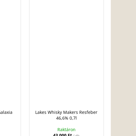
alaxia
Lakes Whisky Makers Resfeber
46,6% 0,7l
Raktáron
43 000 Ft
/ db