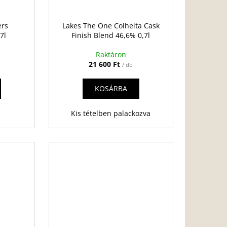
ers
Lakes The One Colheita Cask
7l
Finish Blend 46,6% 0,7l
Raktáron
21 600 Ft
/ db
KOSÁRBA
Kis tételben palackozva