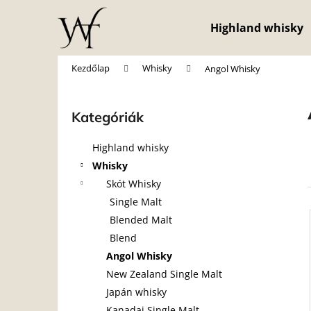
K
Ugrás
a
o
Highland whisky
fő
Vissza
Vissza
s
tartalomhoz
a boltba
a boltba
á
Kezdőlap
Whisky
Angol Whisky
r
O
l
Kategóriák
Kategóriák
d
átugrása
a
Highland whisky
l
Whisky
s
Skót Whisky
ó
Single Malt
p
Blended Malt
a
Blend
n
Angol Whisky
e
New Zealand Single Malt
l
Japán whisky
Kanadai Single Malt