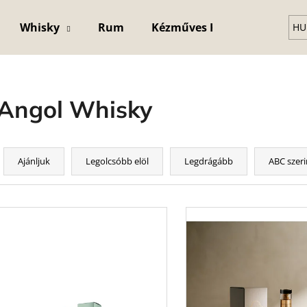
Whisky
Rum
Kézműves Kristály Pohár
HU
Mit keres?
Angol Whisky
KERESÉS
T
e
Ajánljuk
Legolcsóbb elöl
Legdrágább
ABC szeri
r
m
T
é
e
k
r
e
m
k
é
r
k
e