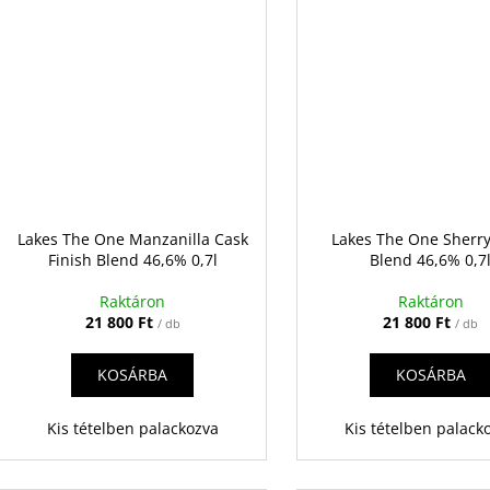
Lakes The One Manzanilla Cask
Lakes The One Sherr
Finish Blend 46,6% 0,7l
Blend 46,6% 0,7
Raktáron
Raktáron
21 800 Ft
21 800 Ft
/ db
/ db
KOSÁRBA
KOSÁRBA
Kis tételben palackozva
Kis tételben palack