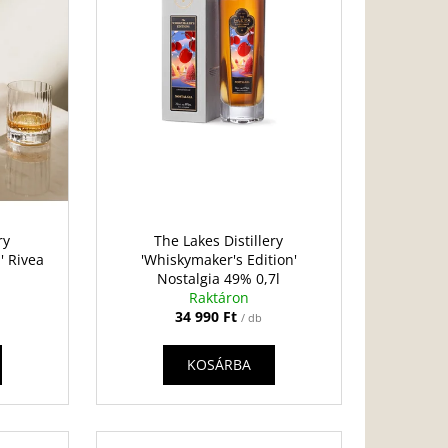
ry
The Lakes Distillery
' Rivea
'Whiskymaker's Edition'
Nostalgia 49% 0,7l
Raktáron
34 990 Ft
/ db
KOSÁRBA