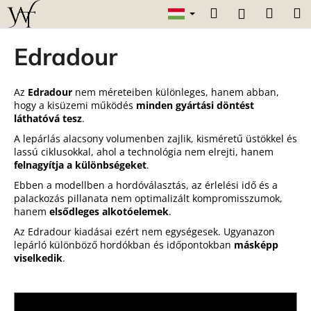
K
Ugrás
Keresés
Kosár
M
Bejelentk
a
o
fő
Vissza
Vissza
s
tartalomhoz
Edradour
á
M
r
i
Az
Edradour
nem méreteiben különleges, hanem abban,
hogy a kisüzemi működés
minden gyártási döntést
t
láthatóvá tesz
.
k
A lepárlás alacsony volumenben zajlik, kisméretű üstökkel és
e
lassú ciklusokkal, ahol a technológia nem elrejti, hanem
r
felnagyítja a különbségeket
.
e
Ebben a modellben a hordóválasztás, az érlelési idő és a
palackozás pillanata nem optimalizált kompromisszumok,
s
hanem
elsődleges alkotóelemek
.
?
Az Edradour kiadásai ezért nem egységesek. Ugyanazon
lepárló különböző hordókban és időpontokban
másképp
viselkedik
.
KERESÉS