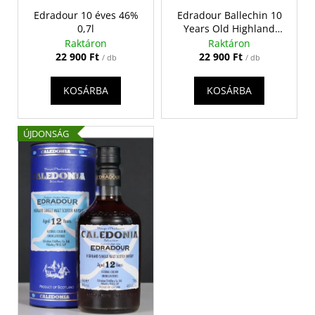
s
á
Edradour 10 éves 46%
Edradour Ballechin 10
e
j
0,7l
Years Old Highland
Single Malt 46% 0,7 l
a
Raktáron
Raktáron
22 900 Ft
22 900 Ft
/ db
/ db
KOSÁRBA
KOSÁRBA
ÚJDONSÁG