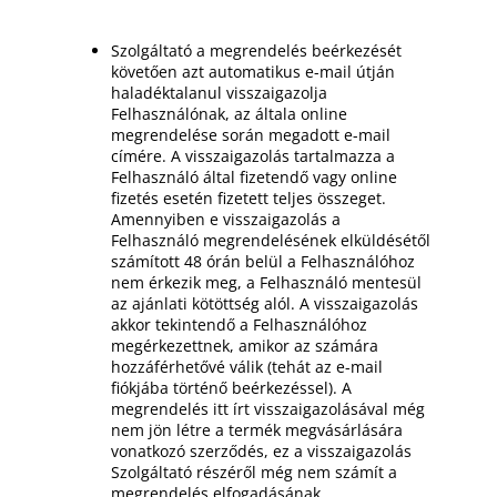
Szolgáltató a megrendelés beérkezését
követően azt automatikus e-mail útján
haladéktalanul visszaigazolja
Felhasználónak, az általa online
megrendelése során megadott e-mail
címére. A visszaigazolás tartalmazza a
Felhasználó által fizetendő vagy online
fizetés esetén fizetett teljes összeget.
Amennyiben e visszaigazolás a
Felhasználó megrendelésének elküldésétől
számított 48 órán belül a Felhasználóhoz
nem érkezik meg, a Felhasználó mentesül
az ajánlati kötöttség alól. A visszaigazolás
akkor tekintendő a Felhasználóhoz
megérkezettnek, amikor az számára
hozzáférhetővé válik (tehát az e-mail
fiókjába történő beérkezéssel). A
megrendelés itt írt visszaigazolásával még
nem jön létre a termék megvásárlására
vonatkozó szerződés, ez a visszaigazolás
Szolgáltató részéről még nem számít a
megrendelés elfogadásának.