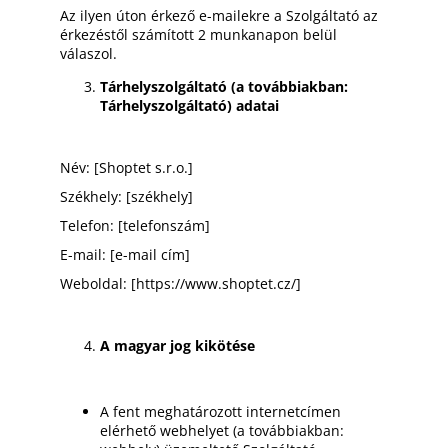
Az ilyen úton érkező e-mailekre a Szolgáltató az
érkezéstől számított 2 munkanapon belül
válaszol.
Tárhelyszolgáltató (a továbbiakban:
Tárhelyszolgáltató) adatai
Név: [Shoptet s.r.o.]
Székhely: [
székhely]
Telefon: [
telefonszám]
E-mail: [
e-mail cím]
Weboldal: [https://www.shoptet.cz/]
A magyar jog kikötése
A fent meghatározott internetcímen
elérhető webhelyet (a továbbiakban: