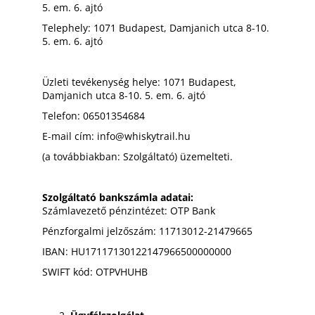
5. em. 6. ajtó
Telephely:
1071 Budapest, Damjanich utca 8-10.
5. em. 6. ajtó
Üzleti tevékenység helye:
1071 Budapest,
Damjanich utca 8-10. 5. em. 6. ajtó
Telefon:
06501354684
E-mail cím:
info@whiskytrail.hu
(a továbbiakban: Szolgáltató) üzemelteti.
Szolgáltató bankszámla adatai:
Számlavezető pénzintézet:
OTP Bank
Pénzforgalmi jelzőszám:
11713012-21479665
IBAN:
HU17117130122147966500000000
SWIFT kód:
OTPVHUHB