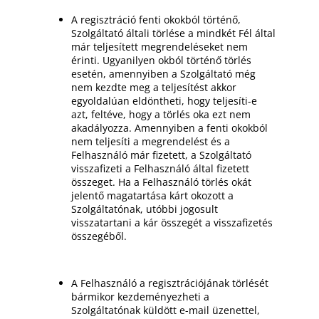
A regisztráció fenti okokból történő,
Szolgáltató általi törlése a mindkét Fél által
már teljesített megrendeléseket nem
érinti. Ugyanilyen okból történő törlés
esetén, amennyiben a Szolgáltató még
nem kezdte meg a teljesítést akkor
egyoldalúan eldöntheti, hogy teljesíti-e
azt, feltéve, hogy a törlés oka ezt nem
akadályozza. Amennyiben a fenti okokból
nem teljesíti a megrendelést és a
Felhasználó már fizetett, a Szolgáltató
visszafizeti a Felhasználó által fizetett
összeget. Ha a Felhasználó törlés okát
jelentő magatartása kárt okozott a
Szolgáltatónak, utóbbi jogosult
visszatartani a kár összegét a visszafizetés
összegéből.
A Felhasználó a regisztrációjának törlését
bármikor kezdeményezheti a
Szolgáltatónak küldött e-mail üzenettel,