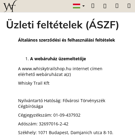
K
Ugrás
Keresés
Kosár
M
Bejelentk
a
o
fő
Vissza
Vissza
s
tartalomhoz
Üzleti feltételek (ÁSZF)
á
M
r
i
Általános szerződési és felhasználási feltételek
t
k
A webáruház üzemeltetője
e
A
www.whiskytrailshop.hu
internet címen
r
elérhető webáruházat a(z)
e
Whisky Trail Kft
s
?
Nyilvántartó Hatóság:
Fővárosi Törvényszék
Cégbírósága
Cégjegyzékszám:
01-09-437932
Adószám:
32697016-2-42
KERESÉS
Székhely:
1071 Budapest, Damjanich utca 8-10.