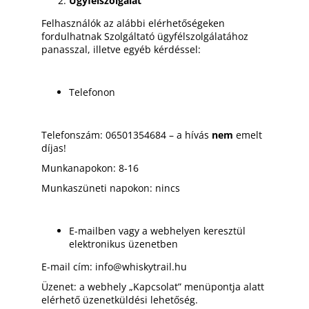
Ügyfélszolgálat
Felhasználók az alábbi elérhetőségeken
fordulhatnak Szolgáltató ügyfélszolgálatához
panasszal, illetve egyéb kérdéssel:
Telefonon
Telefonszám:
06501354684
– a hívás
nem
emelt
díjas!
Munkanapokon:
8-16
Munkaszüneti napokon:
nincs
E-mailben vagy a webhelyen keresztül
elektronikus üzenetben
E-mail cím:
info@whiskytrail.hu
Üzenet: a webhely „Kapcsolat” menüpontja alatt
elérhető üzenetküldési lehetőség.