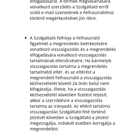
elfogadásáról. A termék megvásárlására
vonatkozó szerződés a Szolgáltató erről
szóló e-mail üzenetének a Felhasználóhoz
történő megérkezésével jön létre.
A Szolgáltató felhívja a Felhasználó
figyelmét a megrendelés beérkezésére
vonatkozó visszaigazolás és a megrendelés
elfogadására vonatkozó visszaigazolás
tartalmának ellenőrzésére. Ha bármelyik
visszaigazolás tartalma a megrendelés
tartalmától eltér, és az eltérést a
megrendelő Felhasználó a visszaigazolás
kézhezvételét követő 24 órán belül nem
kifogásolja, illetve, ha a visszaigazolás
kézhezvételét követően fizetést teljesít,
akkor a szerződésre a visszaigazolás
tartalma az irányadó. Az eltérő tartalmú
visszaigazolás Szolgáltató felé történő
jelzését követően a Szolgáltató a jelzést
megvizsgálja, indokolt esetben korrigálja a
megrendelést.