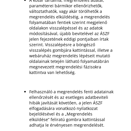
A kosár tartalma, megrendelés adatai,
paraméterei bármikor ellenőrizhetők,
változtathatók, vagy akár törölhetők a
megrendelés elküldéséig, a megrendelés
folyamatában fentiek szerint megjelenő
oldalakon visszalépéssel és az adatok
módosításával, újabb bevitelével az ÁSZF
jelen fejezetének eddigi pontjaiban írtak
szerint. Visszalépésre a böngésző
visszalépés gombjára kattintással, illetve a
webáruház megrendelés lépéseit mutató
oldalainak tetején látható folyamatábrán
megnevezett megrendelési fázisokra
kattintva van lehetőség.
Felhasználó a megrendelés fenti adatainak
ellenőrzését és az esetleges adatbeviteli
hibák javítását követően, a jelen ÁSZF
elfogadására vonatkozó nyilatkozat
bejelölésével és a „Megrendelés
elküldése” feliratú gombra kattintással
adhatja le érvényesen megrendelését.