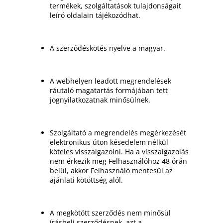
termékek, szolgáltatások tulajdonságait
leíró oldalain tájékozódhat.
A szerződéskötés nyelve a magyar.
A webhelyen leadott megrendelések
ráutaló magatartás formájában tett
jognyilatkozatnak minősülnek.
Szolgáltató a megrendelés megérkezését
elektronikus úton késedelem nélkül
köteles visszaigazolni. Ha a visszaigazolás
nem érkezik meg Felhasználóhoz 48 órán
belül, akkor Felhasználó mentesül az
ajánlati kötöttség alól.
A megkötött szerződés nem minősül
írásbeli szerződésnek, azt a