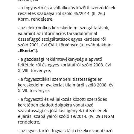
- a fogyasztó és a vállalkozás közötti szerződések
részletes szabályairól szóló 45/2014. (II. 26.)
Korm. rendeletre,
- az elektronikus kereskedelmi szolgáltatások,
valamint az információs társadalommal
összefüggő szolgáltatások egyes kérdéseiről
szóló 2001. évi CVIII. törvényre (a továbbiakban:
„
Ekertv
”.),
- a gazdasági reklámtevékenység alapvető
feltételeiről és egyes korlátairól szóló 2008. évi
XLVIII. törvényre,
- a fogyasztókkal szembeni tisztességtelen
kereskedelmi gyakorlat tilalmáról szóló 2008. évi
XLVII. törvényre,
- a fogyasztó és vállalkozás közötti szerződés
keretében eladott dolgokra vonatkozó
szavatossági és jótállási igények intézésének
eljárási szabályairól szóló 19/2014. (IV. 29.) NGM
rendeletre,
- az egyes tartós fogyasztási cikkekre vonatkozó