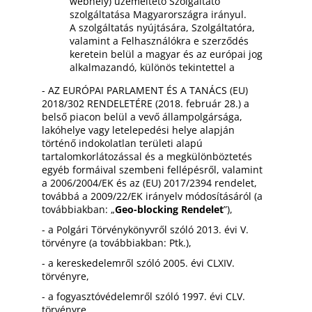
webhely) üzemeltető Szolgáltató
szolgáltatása Magyarországra irányul.
A szolgáltatás nyújtására, Szolgáltatóra,
valamint a Felhasználókra e szerződés
keretein belül a magyar és az európai jog
alkalmazandó, különös tekintettel a
- AZ EURÓPAI PARLAMENT ÉS A TANÁCS (EU)
2018/302 RENDELETÉRE (2018. február 28.) a
belső piacon belül a vevő állampolgársága,
lakóhelye vagy letelepedési helye alapján
történő indokolatlan területi alapú
tartalomkorlátozással és a megkülönböztetés
egyéb formáival szembeni fellépésről, valamint
a 2006/2004/EK és az (EU) 2017/2394 rendelet,
továbbá a 2009/22/EK irányelv módosításáról (a
továbbiakban: „
Geo-blocking Rendelet
”),
- a Polgári Törvénykönyvről szóló 2013. évi V.
törvényre (a továbbiakban: Ptk.),
- a kereskedelemről szóló 2005. évi CLXIV.
törvényre,
- a fogyasztóvédelemről szóló 1997. évi CLV.
törvényre,