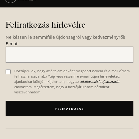
L
á
Feliratkozás hírlevélre
b
l
Ne késsen le semmiféle újdonságról vagy kedvezményről!
é
E-mail
c
Hozzájárulok, hogy az általam önként megadott nevem és e-mail címem
felhasználásával a(z)
*cég neve
részemre e-mail útján hírleveleket,
ajánlatokat küldjön. Kijelentem, hogy az
adatkezelési tájékoztatót
elolvastam. Megértettem, hogy a hozzájárulásom bármikor
visszavonhatom.
FELIRATKOZÁS