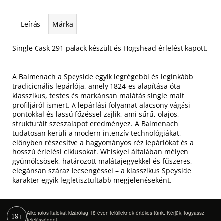
Leírás
Márka
Single Cask 291 palack készült és Hogshead érlelést kapott.
A Balmenach a Speyside egyik legrégebbi és leginkább
tradicionális lepárlója, amely 1824-es alapítása óta
klasszikus, testes és markánsan malátás single malt
profiljáról ismert. A lepárlási folyamat alacsony vágási
pontokkal és lassú főzéssel zajlik, ami sűrű, olajos,
strukturált szeszalapot eredményez. A Balmenach
tudatosan kerüli a modern intenzív technológiákat,
előnyben részesítve a hagyományos réz lepárlókat és a
hosszú érlelési ciklusokat. Whiskyei általában mélyen
gyümölcsösek, határozott malátajegyekkel és fűszeres,
elegánsan száraz lecsengéssel – a klasszikus Speyside
karakter egyik legletisztultabb megjelenéseként.
Alkoholos italokat kizárólag 18 éven felülieknek értékesítünk. Kérjük, fogyassz
18+
felelősséggel.