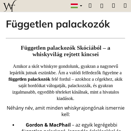
K
Ugrás
Keresés
Kosár
M
Bejelentk
a
o
fő
Vissza
Vissza
s
tartalomhoz
Független palackozók
á
M
r
i
t
Független palackozók Skóciából – a
k
whiskyvilág rejtett kincsei
e
Amikor a skót whiskyre gondolunk, gyakran a nagynevű
r
lepárlók jutnak eszünkbe. Ám a valódi felfedezők figyelme a
e
független palackozók
felé fordul – azokhoz a cégekhez, akik
s
saját hordóikat válogatják, palackozzák, és gyakran
?
izgalmasabb, egyedibb tételeket kínálnak, mint a hivatalos
kiadások.
Néhány név, amit minden whiskyrajongónak ismernie
kell:
KERESÉS
Gordon & MacPhail
– az egyik legrégebbi