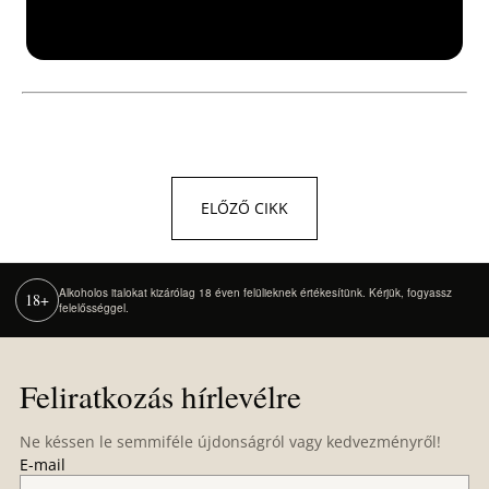
b
ELŐZŐ CIKK
Alkoholos italokat kizárólag 18 éven felülieknek értékesítünk. Kérjük, fogyassz
18+
felelősséggel.
L
á
Feliratkozás hírlevélre
b
l
Ne késsen le semmiféle újdonságról vagy kedvezményről!
é
E-mail