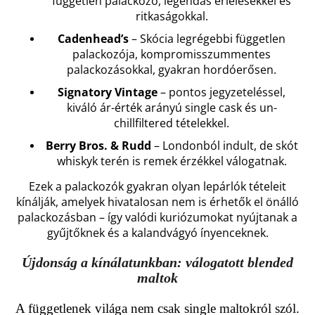
független palackozó, legendás érlelésekkel és
ritkaságokkal.
Cadenhead’s
– Skócia legrégebbi független
palackozója, kompromisszummentes
palackozásokkal, gyakran hordóerősen.
Signatory Vintage
– pontos jegyzeteléssel,
kiváló ár-érték arányú single cask és un-
chillfiltered tételekkel.
Berry Bros. & Rudd
– Londonból indult, de skót
whiskyk terén is remek érzékkel válogatnak.
Ezek a palackozók gyakran olyan lepárlók tételeit
kínálják, amelyek hivatalosan nem is érhetők el önálló
palackozásban – így valódi kuriózumokat nyújtanak a
gyűjtőknek és a kalandvágyó ínyenceknek.
Újdonság a kínálatunkban: válogatott blended
maltok
A függetlenek világa nem csak single maltokról szól.