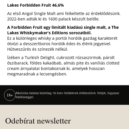
Lakes Forbidden Fruit 46,6%
Az első Angol Single Malt ami felkeltette az érdeklődésünk.
2022-ben adták ki és 1600 palack készült belőle.
A Forbidden Fruit egy limitált kiadású single malt, a The
Lakes Whiskymaker's Editions sorozatból.
Ez a különleges whisky a portói hordók gazdag karakterét
ötvözi a desszertboros hordók édes és élénk jegyeivel.
Hűtveszűrés és színezék nélkül.
Ízében a Turkish Delight, cukrozott rózsaszirmok, párolt
őszibarack, földes kakaóbab, almás pite és vaníliás clotted
cream árnyalatai bontakoznak ki, amelyek hosszan
megmaradnak a lecsengésben.
Alkoholos italokat kizárólag 18 éven felülieknek értékesítünk. Kérjük, fogyassz
18+
felelősséggel.
Z
á
Odebírat newsletter
p