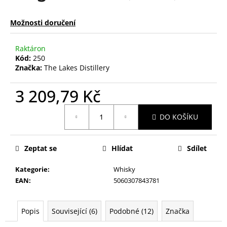
Možnosti doručení
Raktáron
Kód:
250
Značka:
The Lakes Distillery
3 209,79 Kč
Měrná
DO KOŠÍKU
cena:
Zeptat se
Hlídat
Sdílet
Kategorie
:
Whisky
EAN
:
5060307843781
Popis
Související (6)
Podobné (12)
Značka