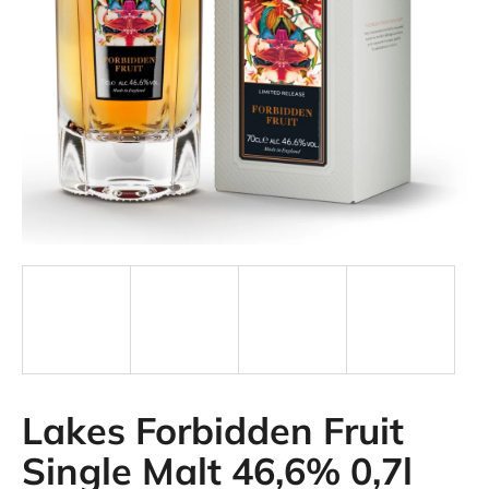
a
j
í
t
?
HLEDAT
Lakes Forbidden Fruit
Single Malt 46,6% 0,7l