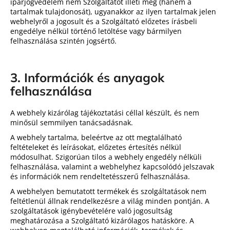
iparjogvédelem nem Szolgáltatót illeti meg (hanem a
tartalmak tulajdonosát), ugyanakkor az ilyen tartalmak jelen
webhelyről a jogosult és a Szolgáltató előzetes írásbeli
engedélye nélkül történő letöltése vagy bármilyen
felhasználása szintén jogsértő.
3. Információk és anyagok
felhasználása
A webhely kizárólag tájékoztatási céllal készült, és nem
minősül semmilyen tanácsadásnak.
A webhely tartalma, beleértve az ott megtalálható
feltételeket és leírásokat, előzetes értesítés nélkül
módosulhat. Szigorúan tilos a webhely engedély nélküli
felhasználása, valamint a webhelyhez kapcsolódó jelszavak
és információk nem rendeltetésszerű felhasználása.
A webhelyen bemutatott termékek és szolgáltatások nem
feltétlenül állnak rendelkezésre a világ minden pontján. A
szolgáltatások igénybevételére való jogosultság
meghatározása a Szolgáltató kizárólagos hatásköre. A