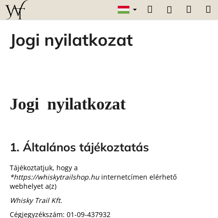
K
Ugrás
Keresés
Kosár
M
Bejelentk
a
o
fő
Vissza
Vissza
s
tartalomhoz
Jogi nyilatkozat
á
M
r
i
t
k
Jogi nyilatkozat
e
r
e
s
1. Általános tájékoztatás
?
Tájékoztatjuk, hogy a
*https://whiskytrailshop.hu
internetcímen elérhető
webhelyet a(z)
Whisky Trail Kft.
KERESÉS
Cégjegyzékszám:
01-09-437932