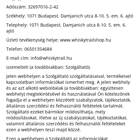
Adószám:
32697016-2-42
Székhely:
1071 Budapest, Damjanich utca 8-10. 5. em. 6. ajtó
Telephely:
1071 Budapest, Damjanich utca 8-10. 5. em. 6.
ajtó
Üzleti tevékenység helye: www.whiskytrailshop.hu
Telefon: 06501354684
E-mail cím: info@whiskytrail.hu
üzemelteti (a továbbiakban: Szolgáltató).
Jelen webhelyen a Szolgáltató szolgáltatásaival, termékeivel
kapcsolatban információkat ismerhet meg. A jelen webhely
és az azt alkotó weboldalak (a továbbiakban: együttesen
webhely) megtekintésével és használatával Ön kötelezőnek
fogadja el a webhelyen közzétett szabályzatok, tájékoztatók,
általános szerződési és felhasználói feltételek tartalmát.
Szolgáltató ezeket bármikor módosíthatja, mely
módosításokat, illetve az új szabályzatokat, tájékoztatókat,
valamint általános szerződési és felhasználói feltételeket
ezen a webhelyen teszi majd közzé.
Ezen a webhelyen a Szolgáltató az információkat