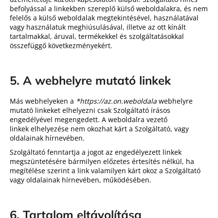
befolyással a linkekben szereplő külső weboldalakra, és nem
felelős a külső weboldalak megtekintésével, használatával
vagy használatuk meghiúsulásával, illetve az ott kínált
tartalmakkal, áruval, termékekkel és szolgáltatásokkal
összefüggő következményekért.
5. A
webhelyre mutató linkek
Más webhelyeken a
*https://az.on.weboldala
webhelyre
mutató linkeket elhelyezni csak Szolgáltató írásos
engedélyével megengedett. A weboldalra vezető
linkek elhelyezése nem okozhat kárt a Szolgáltató, vagy
oldalainak hírnevében.
Szolgáltató fenntartja a jogot az engedélyezett linkek
megszüntetésére bármilyen előzetes értesítés nélkül, ha
megítélése szerint a link valamilyen kárt okoz a Szolgáltató
vagy oldalainak hírnevében, működésében.
6. Tartalom eltávolítása