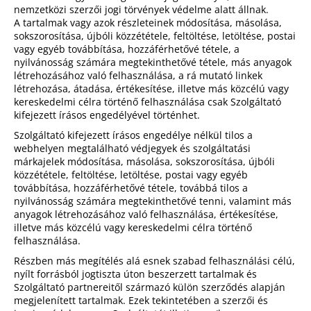
nemzetközi szerzői jogi törvények védelme alatt állnak.
A tartalmak vagy azok részleteinek módosítása, másolása,
sokszorosítása, újbóli közzététele, feltöltése, letöltése, postai
vagy egyéb továbbítása, hozzáférhetővé tétele, a
nyilvánosság számára megtekinthetővé tétele, más anyagok
létrehozásához való felhasználása, a rá mutató linkek
létrehozása, átadása, értékesítése, illetve más közcélú vagy
kereskedelmi célra történő felhasználása csak Szolgáltató
kifejezett írásos engedélyével történhet.
Szolgáltató kifejezett írásos engedélye nélkül tilos a
webhelyen megtalálható védjegyek és szolgáltatási
márkajelek módosítása, másolása, sokszorosítása, újbóli
közzététele, feltöltése, letöltése, postai vagy egyéb
továbbítása, hozzáférhetővé tétele, továbbá tilos a
nyilvánosság számára megtekinthetővé tenni, valamint más
anyagok létrehozásához való felhasználása, értékesítése,
illetve más közcélú vagy kereskedelmi célra történő
felhasználása.
Részben más megítélés alá esnek szabad felhasználási célú,
nyílt forrásból jogtiszta úton beszerzett tartalmak és
Szolgáltató partnereitől származó külön szerződés alapján
megjelenített tartalmak. Ezek tekintetében a szerzői és