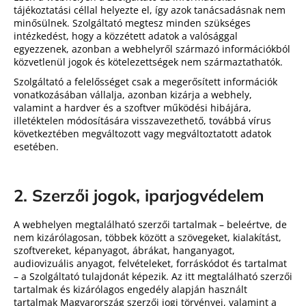
tájékoztatási céllal helyezte el, így azok tanácsadásnak nem
minősülnek. Szolgáltató megtesz minden szükséges
intézkedést, hogy a közzétett adatok a valósággal
egyezzenek, azonban a webhelyről származó információkból
közvetlenül jogok és kötelezettségek nem származtathatók.
Szolgáltató a felelősséget csak a megerősített információk
vonatkozásában vállalja, azonban kizárja a webhely,
valamint a hardver és a szoftver működési hibájára,
illetéktelen módosítására visszavezethető, továbbá vírus
következtében megváltozott vagy megváltoztatott adatok
esetében.
2. Szerzői jogok, iparjogvédelem
A webhelyen megtalálható szerzői tartalmak – beleértve, de
nem kizárólagosan, többek között a szövegeket, kialakítást,
szoftvereket, képanyagot, ábrákat, hanganyagot,
audiovizuális anyagot, felvételeket, forráskódot és tartalmat
– a Szolgáltató tulajdonát képezik. Az itt megtalálható szerzői
tartalmak és kizárólagos engedély alapján használt
tartalmak Magyarország szerzői jogi törvényei, valamint a