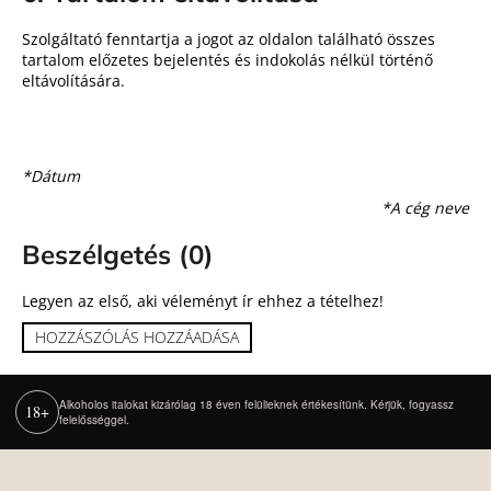
Szolgáltató fenntartja a jogot az oldalon található összes
tartalom előzetes bejelentés és indokolás nélkül történő
eltávolítására.
*Dátum
*A cég neve
Beszélgetés (0)
Legyen az első, aki véleményt ír ehhez a tételhez!
HOZZÁSZÓLÁS HOZZÁADÁSA
Alkoholos italokat kizárólag 18 éven felülieknek értékesítünk. Kérjük, fogyassz
18+
felelősséggel.
L
á