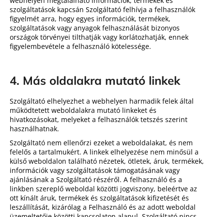
webhelyen megtalálható információk, termékek és
szolgáltatások kapcsán Szolgáltató felhívja a felhasználók
figyelmét arra, hogy egyes információk, termékek,
szolgáltatások vagy anyagok felhasználását bizonyos
országok törvényei tilthatják vagy korlátozhatják, ennek
figyelembevétele a felhasználó kötelessége.
4. Más oldalakra mutató linkek
Szolgáltató elhelyezhet a webhelyen harmadik felek által
működtetett weboldalakra mutató linkeket és
hivatkozásokat, melyeket a felhasználók tetszés szerint
használhatnak.
Szolgáltató nem ellenőrzi ezeket a weboldalakat, és nem
felelős a tartalmukért. A linkek elhelyezése nem minősül a
külső weboldalon található nézetek, ötletek, áruk, termékek,
információk vagy szolgáltatások támogatásának vagy
ajánlásának a Szolgáltató részéről. A felhasználó és a
linkben szereplő weboldal közötti jogviszony, beleértve az
ott kínált áruk, termékek és szolgáltatások kifizetését és
leszállítását, kizárólag a Felhasználó és az adott weboldal
üzemeltetője közötti kapcsolaton alapul. Szolgáltató nincs