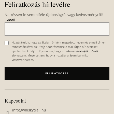
Feliratkozás hírlevélre
b
l
Ne késsen le semmiféle újdonságról vagy kedvezményről!
é
E-mail
c
Hozzájárulok, hogy az általam önként megadott nevem és e-mail címem
felhasználásával a(z)
*cég neve
részemre e-mail útján hírleveleket,
ajánlatokat küldjön. Kijelentem, hogy az
adatkezelési tájékoztatót
elolvastam. Megértettem, hogy a hozzájárulásom bármikor
visszavonhatom.
FELIRATKOZÁS
Kapcsolat
info
@
whiskytrail.hu