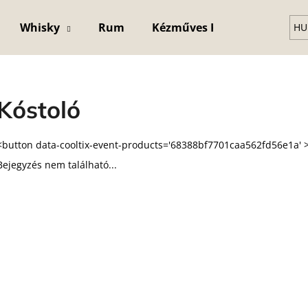
Whisky
Rum
Kézműves Kristály Pohár
HU
Mit keres?
Kóstoló
KERESÉS
<button data-cooltix-event-products='68388bf7701caa562fd56e1a' 
Bejegyzés nem található...