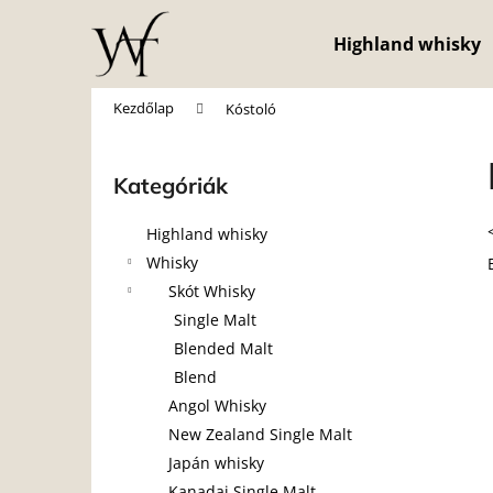
K
Ugrás
a
o
Highland whisky
fő
Vissza
Vissza
s
tartalomhoz
a boltba
a boltba
á
Kezdőlap
Kóstoló
r
O
l
Kategóriák
Kategóriák
d
átugrása
a
Highland whisky
l
Whisky
s
Skót Whisky
ó
Single Malt
p
Blended Malt
a
Blend
n
Angol Whisky
e
New Zealand Single Malt
l
Japán whisky
Kanadai Single Malt