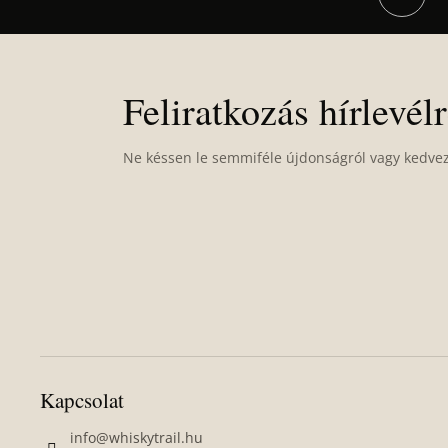
L
á
b
Feliratkozás hírlevél
l
é
Ne késsen le semmiféle újdonságról vagy kedve
c
Kapcsolat
info
@
whiskytrail.hu