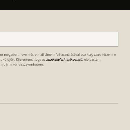
ént megadott nevem és e-mail címem felhasználásával a(z)
*cég neve
részemre
kat küldjön. Kijelentem, hogy az
adatkezelési tájékoztatót
elolvastam.
om bármikor visszavonhatom.