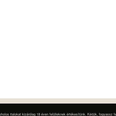
oholos italokat kizárólag 18 éven felülieknek értékesítünk. Kérjük, fogyassz f