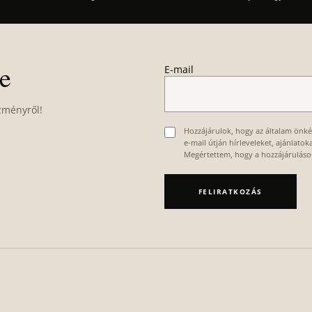
re
E-mail
zményről!
Hozzájárulok, hogy az általam önk
e-mail útján hírleveleket, ajánlato
Megértettem, hogy a hozzájárulás
FELIRATKOZÁS