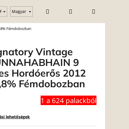
Keresés
Bejelentkezés
Kosár
Vodka
Gin
Üzleti feltételek (ÁSZF)
Blog
F
Magyar
4,8% Fémdobozban
gnatory Vintage
UNNAHABHAIN 9
es Hordóerős 2012
,8% Fémdobozban
1 a 624 palackból
tási lehetőségek