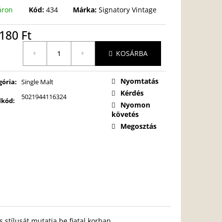
áron
Kód:
434
Márka:
Signatory Vintage
180 Ft
égár:
KOSÁRBA
Nyomtatás
gória
:
Single Malt
Kérdés
5021944116324
lkód
:
Nyomon
követés
Megosztás
stílusát mutatja be fiatal korban,