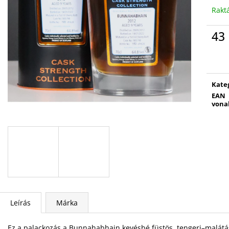
Rakt
43 
Egys
Kate
EAN
vona
Leírás
Márka
Ez a palackozás a Bunnahabhain kevésbé füstös, tengeri–malátás 