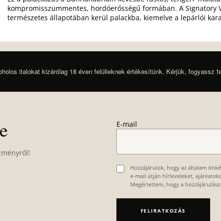
kompromisszummentes, hordóerősségű formában. A Signatory Vin
természetes állapotában kerül palackba, kiemelve a lepárlói kara
oholos italokat kizárólag 18 éven felülieknek értékesítünk. Kérjük, fogyassz f
re
E-mail
zményről!
Hozzájárulok, hogy az általam önk
e-mail útján hírleveleket, ajánlato
Megértettem, hogy a hozzájárulás
FELIRATKOZÁS