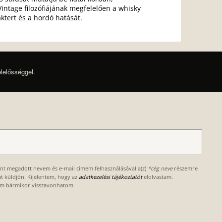
tage filozófiájának megfelelően a whisky
ktert és a hordó hatását.
elelősséggel.
ént megadott nevem és e-mail címem felhasználásával a(z)
*cég neve
részemre
kat küldjön. Kijelentem, hogy az
adatkezelési tájékoztatót
elolvastam.
om bármikor visszavonhatom.