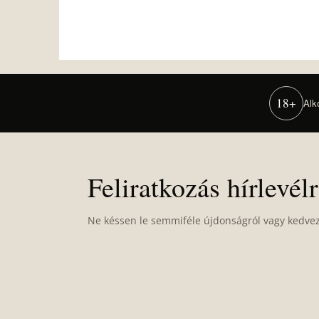
18+
Alk
L
á
b
Feliratkozás hírlevél
l
é
Ne késsen le semmiféle újdonságról vagy kedve
c