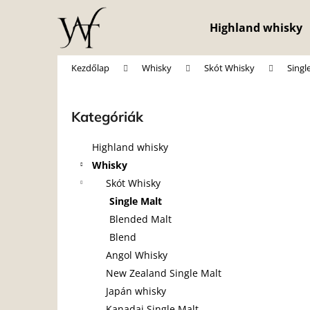
K
Ugrás
a
o
Highland whisky
fő
Vissza
Vissza
s
tartalomhoz
a boltba
a boltba
á
Kezdőlap
Whisky
Skót Whisky
Singl
r
O
l
Kategóriák
Kategóriák
d
átugrása
a
Highland whisky
l
Whisky
s
Skót Whisky
ó
Single Malt
p
Blended Malt
a
Blend
n
Angol Whisky
e
New Zealand Single Malt
l
Japán whisky
Kanadai Single Malt