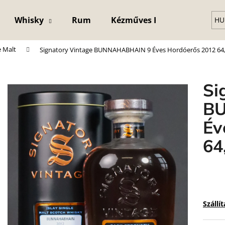
Whisky
Rum
Kézműves Kristály Pohár
HU
e Malt
Signatory Vintage BUNNAHABHAIN 9 Éves Hordóerős 2012 6
Mit keres?
Si
KERESÉS
B
Év
64
Szállí