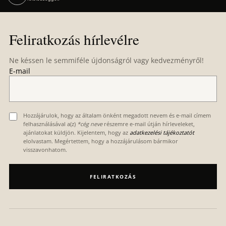
L
á
Feliratkozás hírlevélre
b
l
Ne késsen le semmiféle újdonságról vagy kedvezményről!
é
E-mail
c
Hozzájárulok, hogy az általam önként megadott nevem és e-mail címem
felhasználásával a(z)
*cég neve
részemre e-mail útján hírleveleket,
ajánlatokat küldjön. Kijelentem, hogy az
adatkezelési tájékoztatót
elolvastam. Megértettem, hogy a hozzájárulásom bármikor
visszavonhatom.
FELIRATKOZÁS