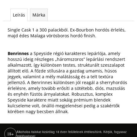
Leírás
Márka
Single Cask 1 a 300 palackból. Ex-Bourbon hordós érlelés,
majd édes Malaga vörösboros hordó finish.
Benrinnes
a Speyside régió karakteres lepárlója, amely
hosszú ideig részleges „háromszoros” lepárlási rendszert
alkalmazott, így különösen testes, strukturált szeszalapot
állított elő. A főzde stílusára a gazdag umamis, húsos
jegyek, valamint a mély malátásság és a telt textúra
jellemző. A Benrinnes különösen jól reagál a sherryhordós
érlelésre, amely tovább erősíti a sötétebb, diós, mazsolás
és enyhén füstös árnyalatokat. Robusztus, komplex
Speyside karaktere miatt sokáig prémium blendek
kulcseleme volt, önálló megjelenései pedig a szakértők
körében nagy becsben állnak.
Alkoholos italokat kizárólag 18 éven felülieknek értékesítünk. Kérjük, fogyassz
18+
felelősséggel.