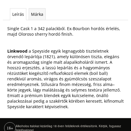
Leírás
Márka
Single Cask 1 a 342 palackból. Ex-Bourbon hordós érlelés,
majd Oloroso sherry hordó finish.
Linkwood
a Speyside egyik legnagyobb tiszteletnek
örvendő lepárlója (1821), amely különösen tiszta, elegáns
és aromagazdag single malt alapalkoholáról ismert. A
hosszú erjesztés, a lassú lepárlás és a hagyományos
rézüstöket kiegészítő refluxfokozó elemek (boil ball)
rendkívül aromás, virágos és gyümölcsös szeszalapot
eredményeznek. Stílusára finom mézesség, friss alma–
körte jegyek, lágy malátásság és selymes textúra jellemző.
Emiatt a prémium blendek egyik kulcseleme, önálló
palackozásai pedig a szakértők körében keresett, kifinomult
Speyside karaktert képviselnek.
Alkoholos italokat kizárólag 18 éven felülieknek értékesítünk. Kérjük, fogyassz
18+
felelősséggel.