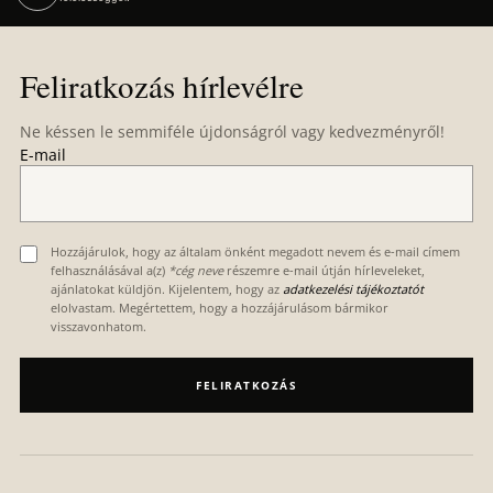
L
á
Feliratkozás hírlevélre
b
l
Ne késsen le semmiféle újdonságról vagy kedvezményről!
é
E-mail
c
Hozzájárulok, hogy az általam önként megadott nevem és e-mail címem
felhasználásával a(z)
*cég neve
részemre e-mail útján hírleveleket,
ajánlatokat küldjön. Kijelentem, hogy az
adatkezelési tájékoztatót
elolvastam. Megértettem, hogy a hozzájárulásom bármikor
visszavonhatom.
FELIRATKOZÁS